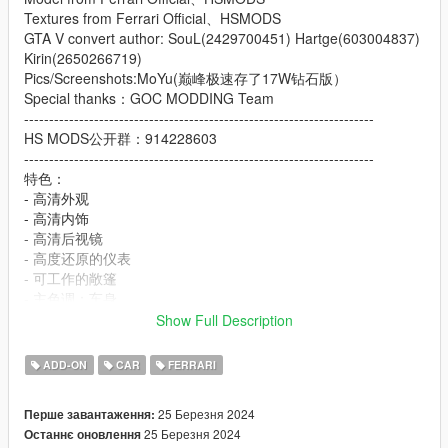
Textures from Ferrari Official、HSMODS
GTA V convert author: SouL(2429700451) Hartge(603004837)
Kirin(2650266719)
Pics/Screenshots:MoYu(巅峰极速存了17W钻石版）
Special thanks：GOC MODDING Team
----------------------------------------------------------------------
HS MODS公开群：914228603
----------------------------------------------------------------------
特色：
- 高清外观
- 高清内饰
- 高清后视镜
- 高度还原的仪表
- 可工作的敞篷
- 主色调：车身
- 副色调：车身副色调以及内饰点缀色
Show Full Description
- 轮毂颜色：卡钳以及内饰颜色
- 内饰颜色：安全带
ADD-ON
CAR
FERRARI
Features:
25 Березня 2024
Перше завантаження:
- HQ exterior
25 Березня 2024
Останнє оновлення
- HQ interior