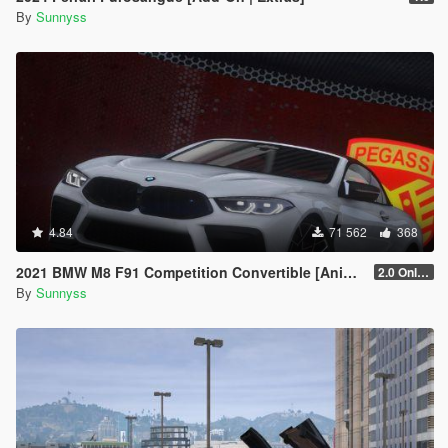
By
Sunnyss
4.84
71 562
368
2021 BMW M8 F91 Competition Convertible [Animated Roof] [Add-On]
2.0 Only GTAV plate
By
Sunnyss