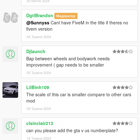
26 Квітня 2024
DgtlBrandxn
Модератор
@Sunnyss
Cant have FiveM in the title if theres no
fivem version
04 Травня 2024
Djlaunch
Bap between wheels and bodywork needs
improvement ( gap needs to be smaller
05 Травня 2024
LilBinh109
The scale of this car is smaller compare to other cars
mod
09 Травня 2024
clsinclair213
can you please add the gta v us numberplate?
14 Травня 2024