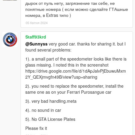
дырок от пуль нету, загрязнение так себе, не
понятные номера ( если можно сделайте ГТАшные
номера, в Extras типо )
05 Квітня 2024
Staff93krd
@Sunnyss
very good car. thanks for sharing it. but I
found several problems:
1). a small part of the speedometer looks like there is
glass missing. I noted this in the screenshot
https://drive.google.com/file/d/1dApJalvPjEbuwuMxm
2Y_QEXjmvgfn49B/view?usp=sharing
2). you need to replace the speedometer, install the
same one as on your Ferrari Purosangue car
3). very bad handling.meta
4). no sound in car
5). No GTA License Plates
Please fix it