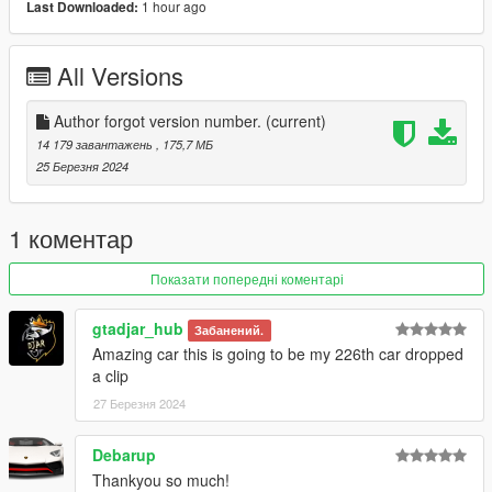
1 hour ago
Last Downloaded:
- Real mirror reflections
- Real lights
- Animated Roof
All Versions
- Hand on the steering wheel
- Working dials
- Breakable glass
Author forgot version number.
(current)
- Paint1: Body
14 179 завантажень
, 175,7 МБ
- Paint2: Secondary body color tone and interior accents
25 Березня 2024
- Paint4: Brake caliper and interior color
- Paint6: Safety belt
1 коментар
ADD ON：
1）Go to: GTAV\mods\update\update.rpf\common\data
Показати попередні коментарі
2）Extract dlclist.xml and add this line:
dlcpacks:\hssf90xx\
gtadjar_hub
Забанений.
3）Go to: GTAV\mods\update\x64\dlcpacksand make a folder
Amazing car this is going to be my 226th car dropped
called Purosangue add the included dlc.rpf file
a clip
SPAWN: hssf90xx
27 Березня 2024
Debarup
Thankyou so much!