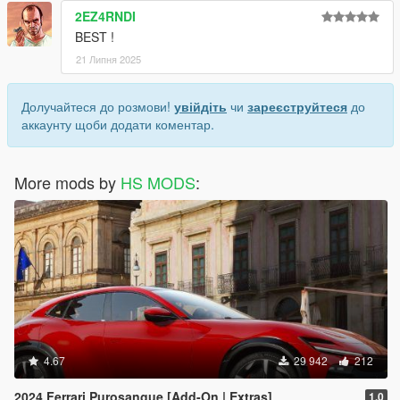
2EZ4RNDI
BEST !
21 Липня 2025
Долучайтеся до розмови!
увійдіть
чи
зареєструйтеся
до
аккаунту щоби додати коментар.
More mods by
HS MODS
:
4.67
29 942
212
2024 Ferrari Purosangue [Add-On | Extras]
1.0