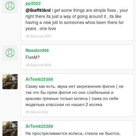
pp2022
@Staff93krd
i get some things are simple fixes , your
right there its just a way of going around it , its like
having a new job to someones whos been there for
years . one love
29 Березня 2024
Nasalord66
FiveM?
30 Березня 2024
ArTem625389
Скажу как есть, звука нет загрязнение фигня ( не
так что бы прям фигня но оно слабенькое и
красиво грязные только колеса ) cама по себе
моделька классная но нашел 2 косяка
05 Квітня 2024
ArTem625389
Не простреливаются колеса, стекла не бьются,