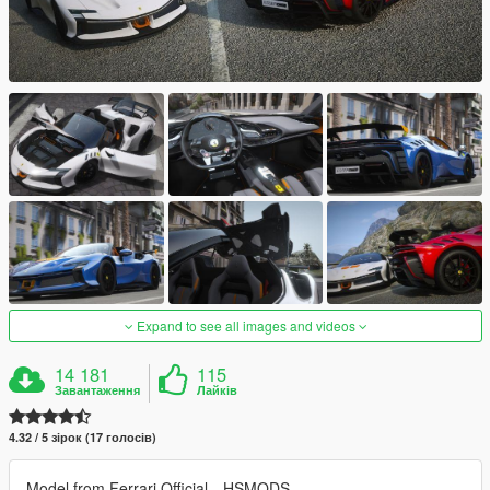
Expand to see all images and videos
14 181
115
Завантаження
Лайків
4.32 / 5 зірок (17 голосів)
Model from Ferrari Official、HSMODS