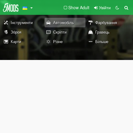
Show Adult
Увійти
Інструменти
Автомобіль
Фарбування
Зброя
Скріпти
Гравець
Карти
Різне
Більше