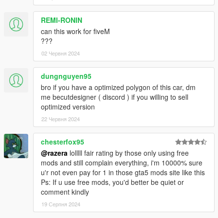
REMI-RONIN
can this work for fiveM
???
02 Червня 2024
dungnguyen95
bro if you have a optimized polygon of this car, dm
me becutdesigner ( discord ) if you willing to sell
optimized version
22 Червня 2024
chesterfox95
@razera
lolllll fair rating by those only using free
mods and still complain everything, i'm 10000% sure
u'r not even pay for 1 in those gta5 mods site like this
Ps: If u use free mods, you'd better be quiet or
comment kindly
19 Серпня 2024