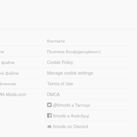
Контакти
ли
Політика Конфіденційності
і файли
Cookie Policy
ені файли
Manage cookie settings
ейтингом
Terms of Use
TA5-Mods.com
DMCA
@5mods в Твіттері
5mods в Фейсбуці
5mods on Discord