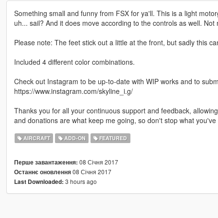
Something small and funny from FSX for ya'll. This is a light motor
uh... sail? And it does move according to the controls as well. Not mu
Please note: The feet stick out a little at the front, but sadly this can
Included 4 different color combinations.
Check out Instagram to be up-to-date with WIP works and to submit 
https://www.instagram.com/skyline_i.g/
Thanks you for all your continuous support and feedback, allowi
and donations are what keep me going, so don't stop what you've 
AIRCRAFT
ADD-ON
FEATURED
08 Січня 2017
Перше завантаження:
08 Січня 2017
Останнє оновлення
3 hours ago
Last Downloaded: