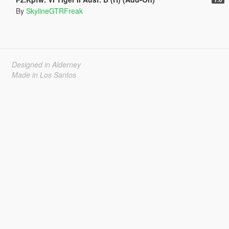
By
SkylineGTRFreak
Designed in Alderney
Made in Los Santos