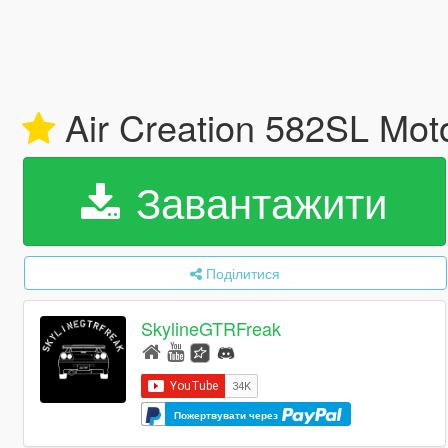
Air Creation 582SL Moto
Завантажити
Поділитися
SkylineGTRFreak
Пожертвувати через