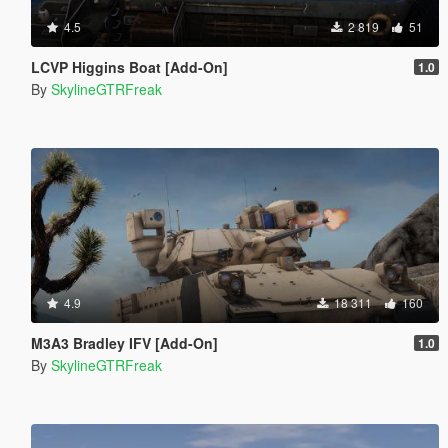
4.5
2 819
51
LCVP Higgins Boat [Add-On]
1.0
By
SkylineGTRFreak
4.9
18 311
160
M3A3 Bradley IFV [Add-On]
1.0
By
SkylineGTRFreak