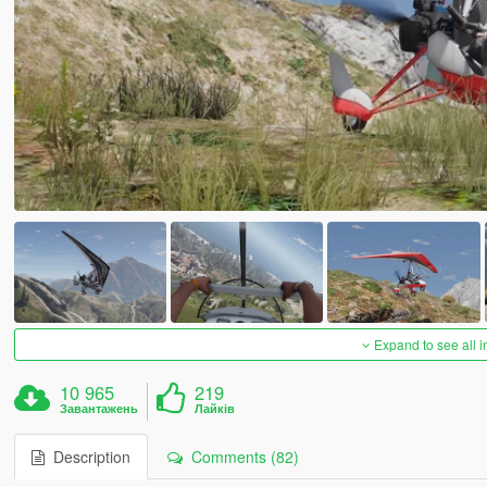
Expand to see all 
10 965
219
Завантажень
Лайків
Description
Comments (82)