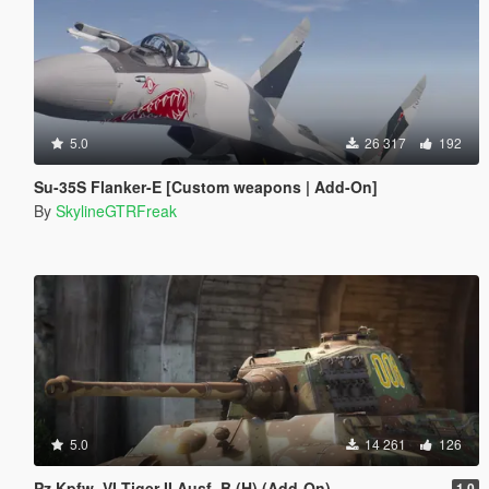
5.0
26 317
192
Su-35S Flanker-E [Custom weapons | Add-On]
By
SkylineGTRFreak
5.0
14 261
126
Pz.Kpfw. VI Tiger II Ausf. B (H) (Add-On)
1.0