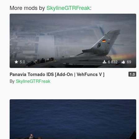
More mods by
SkylineGTRFreak
:
5.0
6 832
69
Panavia Tornado IDS [Add-On | VehFuncs V ]
1.0
By
SkylineGTRFreak