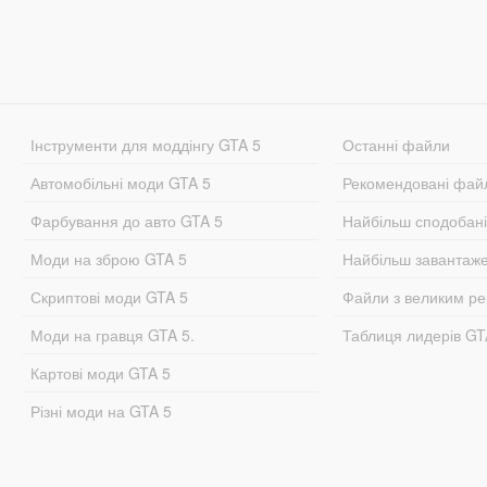
Інструменти для моддінгу GTA 5
Останні файли
Автомобільні моди GTA 5
Рекомендовані фай
Фарбування до авто GTA 5
Найбільш сподобан
Моди на зброю GTA 5
Найбільш завантаж
Скриптові моди GTA 5
Файли з великим р
Моди на гравця GTA 5.
Таблиця лидерів G
Картові моди GTA 5
Різні моди на GTA 5