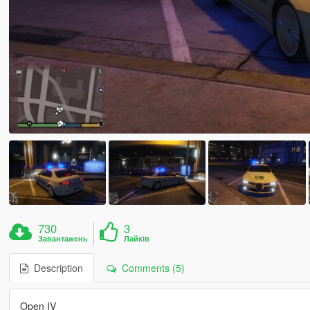
730
3
Завантажень
Лайків
Description
Comments (5)
Open IV