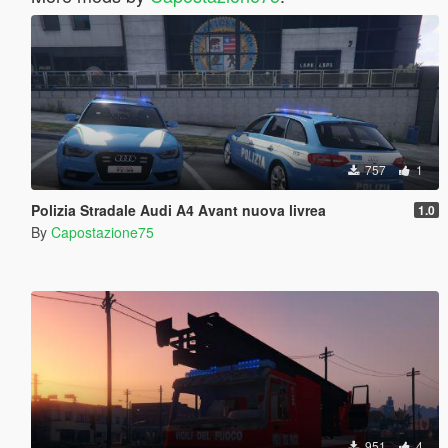
757
1
Polizia Stradale Audi A4 Avant nuova livrea
1.0
By
Capostazione75
951
4