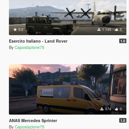
5.0
1 145
5
Esercito Italiano - Land Rover
1.0
By
Capostazione75
374
0
ANAS Mercedes Sprinter
1.0
By
Capostazione75