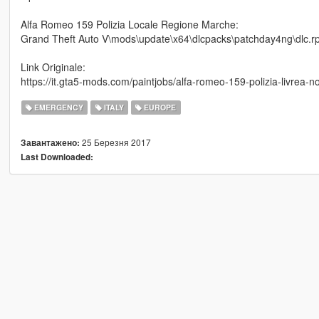
Alfa Romeo 159 Polizia Locale Regione Marche:
Grand Theft Auto V\mods\update\x64\dlcpacks\patchday4ng\dlc.rpf\
Link Originale:
https://it.gta5-mods.com/paintjobs/alfa-romeo-159-polizia-livrea-n
EMERGENCY
ITALY
EUROPE
25 Березня 2017
Завантажено:
Last Downloaded: