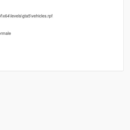
x64\levels\gta5\vehicles.rpf
ormale