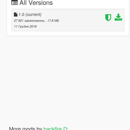
All Versions
1.0
(current)
27 821 завантажень
, 17,8 МБ
11 Грудня 2018
More mods by
backfire D
: