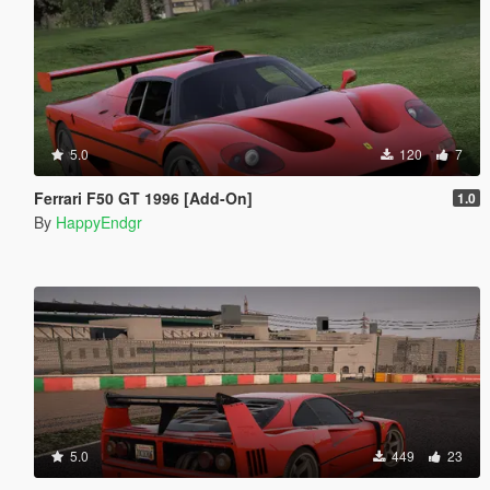
5.0
120
7
Ferrari F50 GT 1996 [Add-On]
1.0
By
HappyEndgr
5.0
449
23