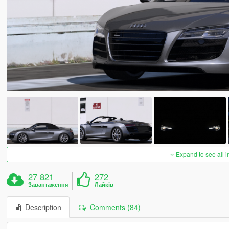
Expand to see all 
27 821
272
Завантаження
Лайків
Description
Comments (84)