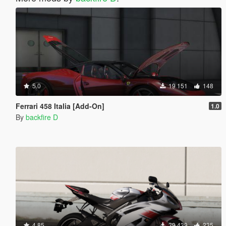
5.0
19 151
148
Ferrari 458 Italia [Add-On]
1.0
By
backfire D
4.85
39 439
235