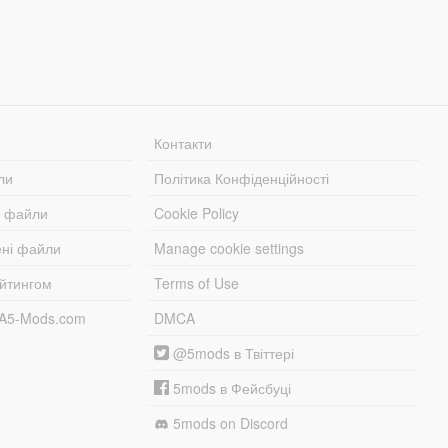
Контакти
ли
Політика Конфіденційності
і файли
Cookie Policy
ені файли
Manage cookie settings
ейтингом
Terms of Use
TA5-Mods.com
DMCA
@5mods в Твіттері
5mods в Фейсбуці
5mods on Discord