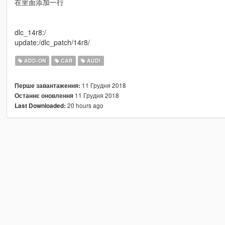
在里面添加一行
dlc_14r8:/
update:/dlc_patch/14r8/
ADD-ON
CAR
AUDI
11 Грудня 2018
Перше завантаження:
11 Грудня 2018
Останнє оновлення
20 hours ago
Last Downloaded: