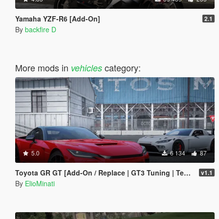
Yamaha YZF-R6 [Add-On]
2.1
By
backfire D
More mods in
category:
vehicles
5.0
6 134
87
Toyota GR GT [Add-On / Replace | GT3 Tuning | Template | LODS]
v1.1
By
ElioMinati