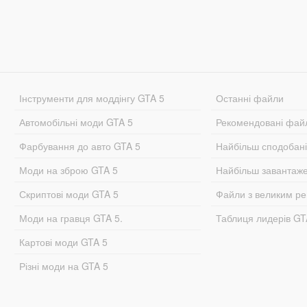
Інструменти для моддінгу GTA 5
Останні файли
Автомобільні моди GTA 5
Рекомендовані фай
Фарбування до авто GTA 5
Найбільш сподобан
Моди на зброю GTA 5
Найбільш завантаж
Скриптові моди GTA 5
Файли з великим р
Моди на гравця GTA 5.
Таблиця лидерів G
Картові моди GTA 5
Різні моди на GTA 5