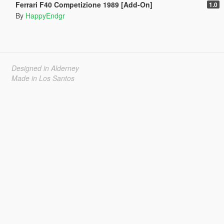
Ferrari F40 Competizione 1989 [Add-On]
1.0
By
HappyEndgr
Designed in Alderney
Made in Los Santos