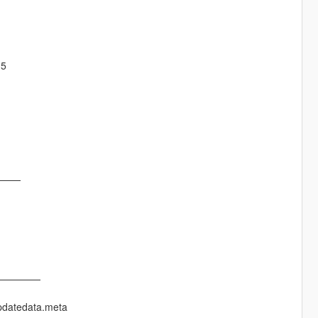
5
———
—————
updatedata.meta