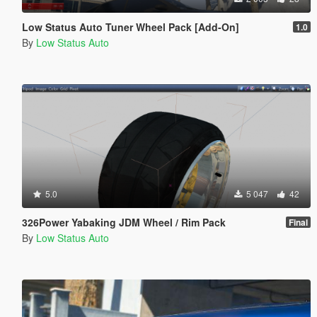
Low Status Auto Tuner Wheel Pack [Add-On]
1.0
By
Low Status Auto
5.0
5 047
42
326Power Yabaking JDM Wheel / Rim Pack
Final
By
Low Status Auto