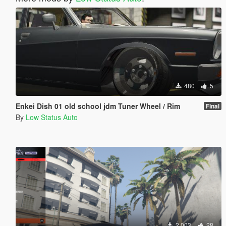
480
5
Enkei Dish 01 old school jdm Tuner Wheel / Rim
Final
By
Low Status Auto
2 003
28