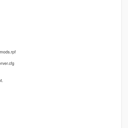
_mods.rpf
rver.cfg
t.