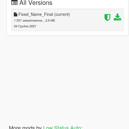
All Versions
Fixed_Name_Final
(current)
1 531 завантажень
, 3,9 МБ
04 Грудня 2021
More mods by
Low Status Auto
: