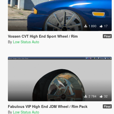
1 890
17
Vossen CVT High End Sport Wheel / Rim
Final
By
Low Status Auto
2 784
32
Fabulous VIP High End JDM Wheel / Rim Pack
Final
By
Low Status Auto