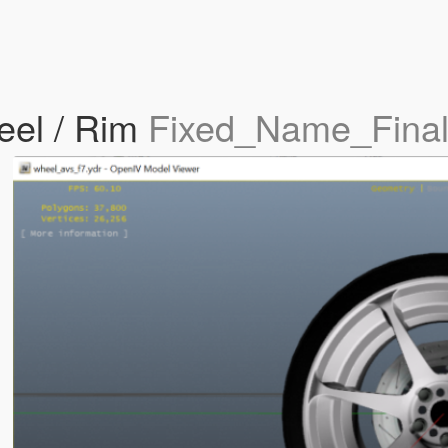
eel / Rim
Fixed_Name_Fina