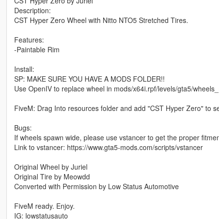
CST Hyper Zero by Juriel
Description:
CST Hyper Zero Wheel with Nitto NTO5 Stretched Tires.
Features:
-Paintable Rim
Install:
SP: MAKE SURE YOU HAVE A MODS FOLDER!!
Use OpenIV to replace wheel in mods/x64i.rpf/levels/gta5/wheels
FiveM: Drag Into resources folder and add "CST Hyper Zero" to se
Bugs:
If wheels spawn wide, please use vstancer to get the proper fitmen
Link to vstancer: https://www.gta5-mods.com/scripts/vstancer
Original Wheel by Juriel
Original Tire by Meowdd
Converted with Permission by Low Status Automotive
FiveM ready. Enjoy.
IG: lowstatusauto