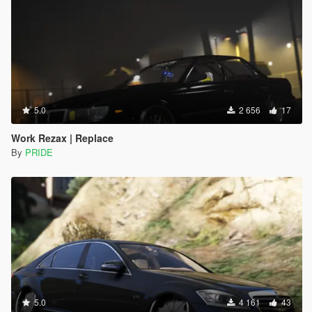
5.0
2 656
17
Work Rezax | Replace
By
PRIDE
5.0
4 161
43