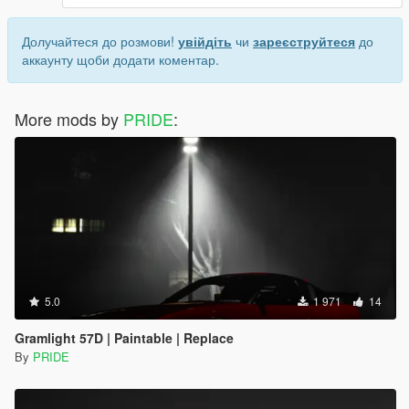
Долучайтеся до розмови!
увійдіть
чи
зареєструйтеся
до
аккаунту щоби додати коментар.
More mods by
PRIDE
:
5.0
1 971
14
Gramlight 57D | Paintable | Replace
By
PRIDE