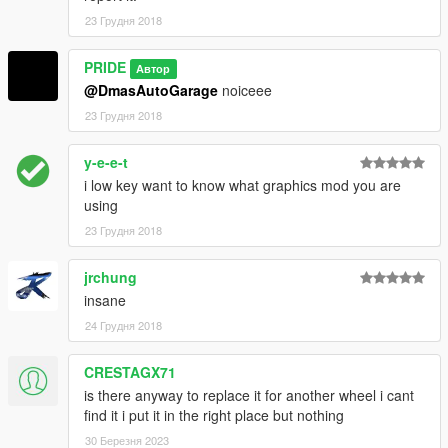
23 Грудня 2018
PRIDE
Автор
@DmasAutoGarage
noiceee
23 Грудня 2018
y-e-e-t
i low key want to know what graphics mod you are
using
23 Грудня 2018
jrchung
insane
24 Грудня 2018
CRESTAGX71
is there anyway to replace it for another wheel i cant
find it i put it in the right place but nothing
30 Березня 2023