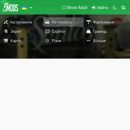
Show Adult
Увійти
Інструменти
Автомобіль
Фарбування
Зброя
Скріпти
Гравець
Карти
Різне
Більше