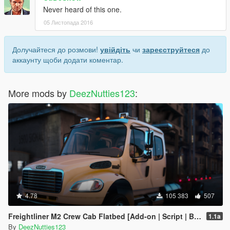
Never heard of this one.
05 Листопада 2016
Долучайтеся до розмови!
увійдіть
чи
зареєструйтеся
до
аккаунту щоби додати коментар.
More mods by
DeezNutties123
:
4.78
105 383
507
Freightliner M2 Crew Cab Flatbed [Add-on | Script | BETA]
1.1a
By
DeezNutties123