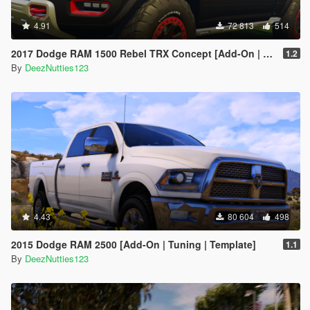
4.91
72 813
514
2017 Dodge RAM 1500 Rebel TRX Concept [Add-On | Tuning]
1.2
By
DeezNutties123
4.43
80 604
498
2015 Dodge RAM 2500 [Add-On | Tuning | Template]
1.1
By
DeezNutties123