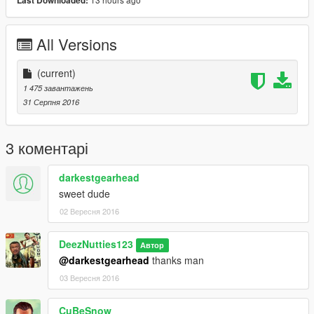
Last Downloaded:
All Versions
(current)
1 475 завантажень
31 Серпня 2016
3 коментарі
darkestgearhead
sweet dude
02 Вересня 2016
DeezNutties123
Автор
@darkestgearhead
thanks man
03 Вересня 2016
CuBeSnow