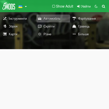
Show Adult
Увійти
Інструменти
Автомобіль
Фарбування
Зброя
Скріпти
Гравець
Карти
Різне
Більше