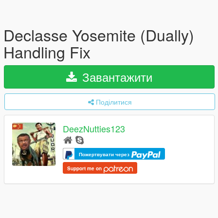
Declasse Yosemite (Dually)
Handling Fix
Завантажити
Поділитися
DeezNutties123
Пожертвувати через
Support me on