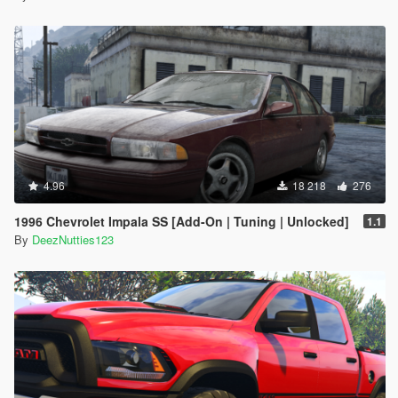
4.96
18 218
276
1996 Chevrolet Impala SS [Add-On | Tuning | Unlocked]
1.1
By
DeezNutties123