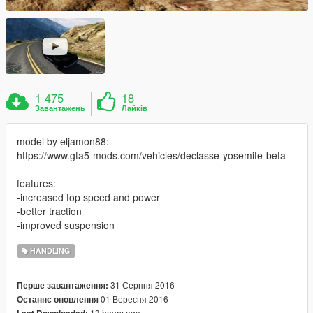
1 475
18
Завантажень
Лайків
model by eljamon88:
https://www.gta5-mods.com/vehicles/declasse-yosemite-beta
features:
-increased top speed and power
-better traction
-improved suspension
HANDLING
31 Серпня 2016
Перше завантаження:
01 Вересня 2016
Останнє оновлення
13 hours ago