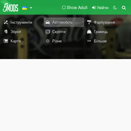
Show Adult
Увійти
Інструменти
Автомобіль
Фарбування
Зброя
Скріпти
Гравець
Карти
Різне
Більше