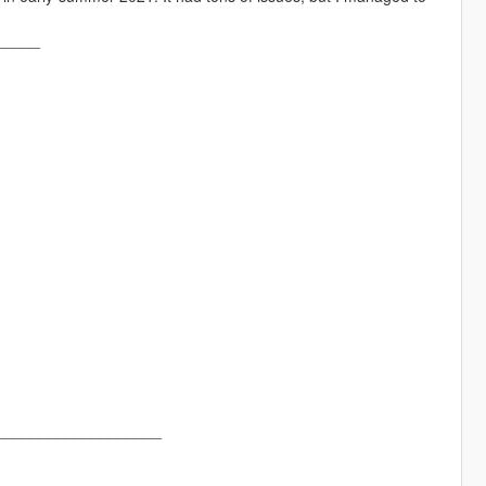
_____
___________________