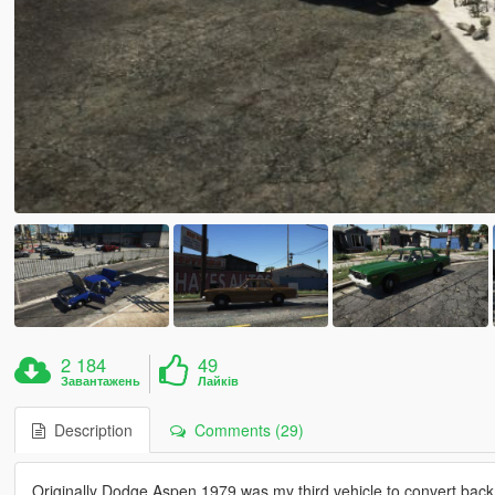
2 184
49
Завантажень
Лайків
Description
Comments (29)
Originally Dodge Aspen 1979 was my third vehicle to convert back 