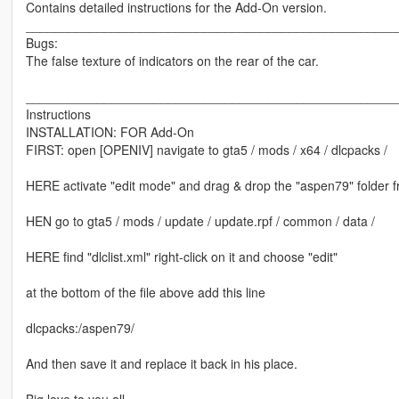
Contains detailed instructions for the Add-On version.
____________________________________________________
Bugs:
The false texture of indicators on the rear of the car.
____________________________________________________
Instructions
INSTALLATION: FOR Add-On
FIRST: open [OPENIV] navigate to gta5 / mods / x64 / dlcpacks /
HERE activate "edit mode" and drag & drop the "aspen79" folder fro
HEN go to gta5 / mods / update / update.rpf / common / data /
HERE find "dlclist.xml" right-click on it and choose "edit"
at the bottom of the file above add this line
dlcpacks:/aspen79/
And then save it and replace it back in his place.