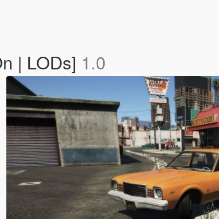
n | LODs]
1.0