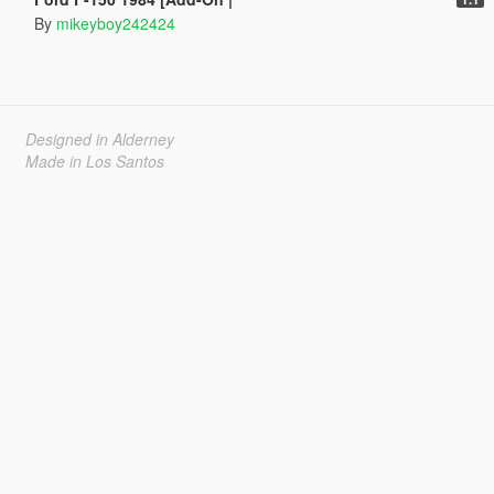
By
mikeyboy242424
Designed in Alderney
Made in Los Santos