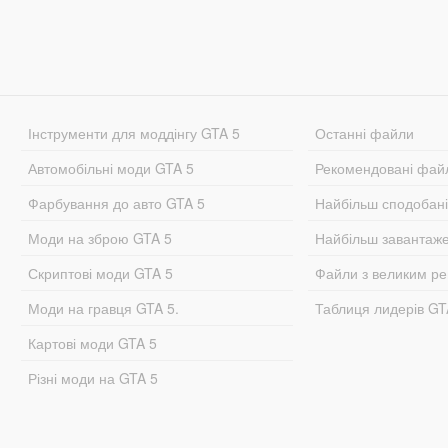
Інструменти для моддінгу GTA 5
Останні файли
Автомобільні моди GTA 5
Рекомендовані фай
Фарбування до авто GTA 5
Найбільш сподобан
Моди на зброю GTA 5
Найбільш завантаж
Скриптові моди GTA 5
Файли з великим р
Моди на гравця GTA 5.
Таблиця лидерів G
Картові моди GTA 5
Різні моди на GTA 5