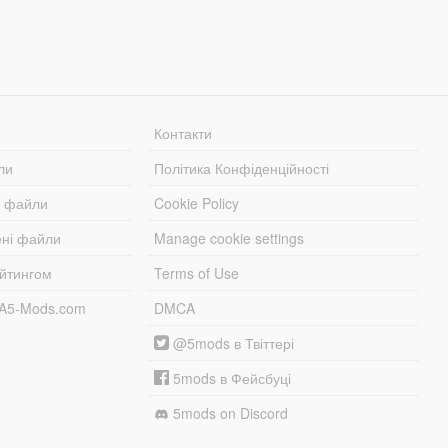
Контакти
ли
Політика Конфіденційності
і файли
Cookie Policy
ені файли
Manage cookie settings
ейтингом
Terms of Use
TA5-Mods.com
DMCA
@5mods в Твіттері
5mods в Фейсбуці
5mods on Discord