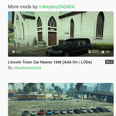
More mods by
mikeyboy242424
:
5.0
813
30
Lincoln Town Car Hearse 1998 [Add-On | LODs]
V1.1
By
mikeyboy242424