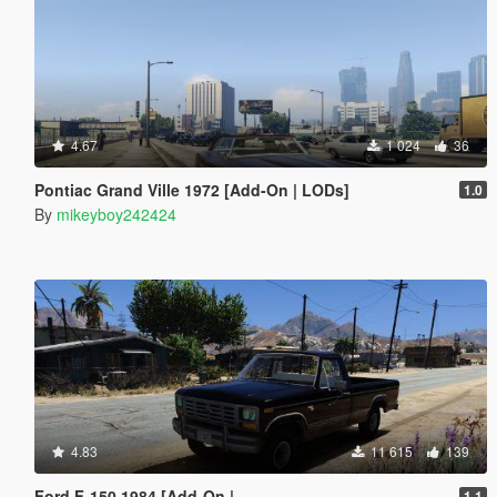
4.67
1 024
36
Pontiac Grand Ville 1972 [Add-On | LODs]
1.0
By
mikeyboy242424
4.83
11 615
139
Ford F-150 1984 [Add-On |
1.1