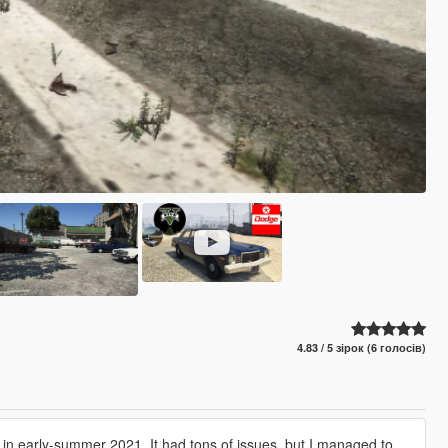
4.83 / 5 зірок (6 голосів)
in early-summer 2021. It had tons of issues, but I managed to