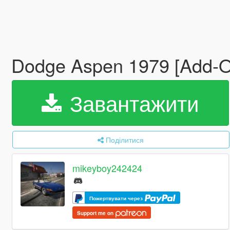
Dodge Aspen 1979 [Add-O
Завантажити
Поділитися
mikeyboy242424
Пожертвувати через
Support me on