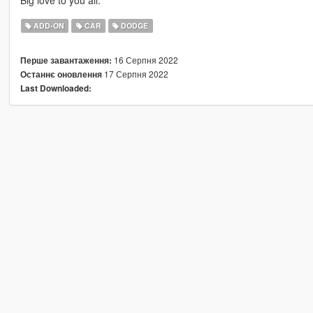
Big love to you all.
ADD-ON
CAR
DODGE
16 Серпня 2022
Перше завантаження:
17 Серпня 2022
Останнє оновлення
Last Downloaded: