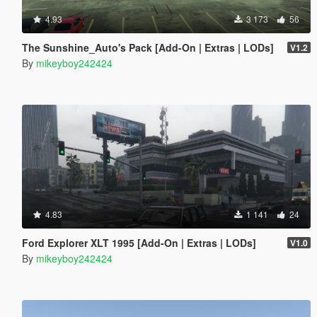
4.93
3 173
56
The Sunshine_Auto's Pack [Add-On | Extras | LODs]
V1.2
By
mikeyboy242424
4.83
1 141
24
Ford Explorer XLT 1995 [Add-On | Extras | LODs]
V1.0
By
mikeyboy242424