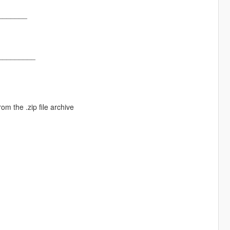
_______
_________
m the .zip file archive