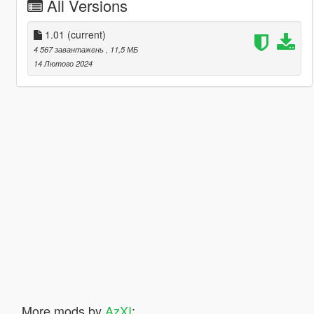
All Versions
1.01
(current)
4 567 завантажень
, 11,5 МБ
14 Лютого 2024
More mods by
AzXI
: