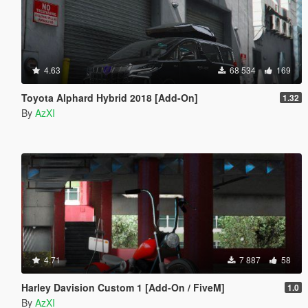
4.63
68 534
169
Toyota Alphard Hybrid 2018 [Add-On]
1.32
By
AzXI
4.71
7 887
58
Harley Davision Custom 1 [Add-On / FiveM]
1.0
By
AzXI