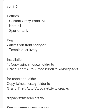
ver 1.0
Fetures
- Custom Crazy Frank Kit
- Hardtail
- Sporter tank
Bug
- animation front springer
- Template for livery
Installation
1: Copy twincamcrazy folder to
Grand Theft Auto V\mods\update\x64\dlcpacks
for nonemod folder
Copy twincamcrazy folder to
Grand Theft Auto V\update\x64\dlcpacks
dlcpacks:\twincamcrazy\
Spawn name twincamcrazy