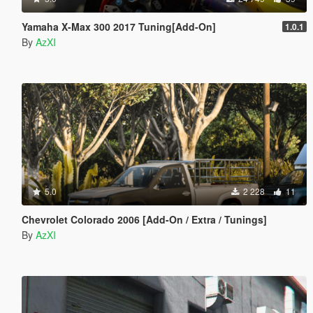
Yamaha X-Max 300 2017 Tuning[Add-On]
1.0.1
By
AzXI
5.0
2 228
11
Chevrolet Colorado 2006 [Add-On / Extra / Tunings]
By
AzXI