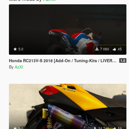
5.0
7 060
45
Honda RC213V-S 2018 [Add-On / Tuning-Kits / LIVERY / Template / Unlock ]
1.0
By
AzXI
5.0
24 749
59