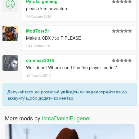
Pyroks gaming
please ktm adventure
04 Серпня 2016
ModTestBr
Make a CBX 750 F PLEASE
04 Серпня 2016
coremax2016
Well done! Where can I find the player model?
20 Травня 2017
Долучайтеся до розмови!
увійдіть
чи
зареєструйтеся
до
аккаунту щоби додати коментар.
More mods by
IsmaDanialEugene
: