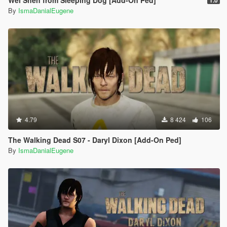
Wei Shen from Sleeping Dog [Add-On Ped]
1.0
By
IsmaDanialEugene
4.79
8 424
106
The Walking Dead S07 - Daryl Dixon [Add-On Ped]
By
IsmaDanialEugene