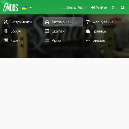
Show Adult
Увійти
Інструменти
Автомобіль
Фарбування
Зброя
Скріпти
Гравець
Карти
Різне
Більше