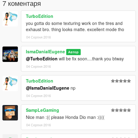
7 коментаря
TurboEdition
you gotta do some texturing work on the tires and
exhaust bro. thing looks matte. excellent mode tho
04 Серпня 2016
IsmaDanialEugene
Автор
@TurboEdition
will be fix soon....thank you btway
04 Серпня 2016
TurboEdition
@IsmaDanialEugene
np
04 Серпня 2016
SampLeGaming
Nice man :(( please Honda Dio man :((((
04 Серпня 2016