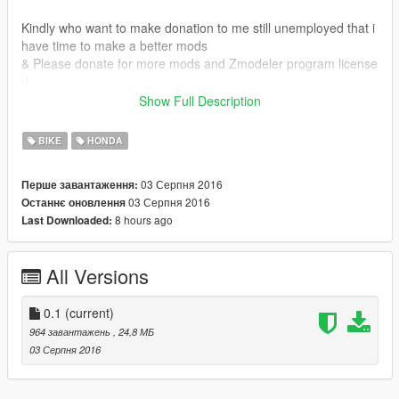
Kindly who want to make donation to me still unemployed that i
have time to make a better mods
& Please donate for more mods and Zmodeler program license
:)
Show Full Description
Do visit my Facebook
Facebook : https://www.facebook.com/Grand-Theft-Auto-V-
BIKE
HONDA
GTA-5-Malaysian-Mods-271728909535426/
03 Серпня 2016
Перше завантаження:
03 Серпня 2016
Останнє оновлення
8 hours ago
Last Downloaded:
All Versions
0.1
(current)
964 завантажень
, 24,8 МБ
03 Серпня 2016