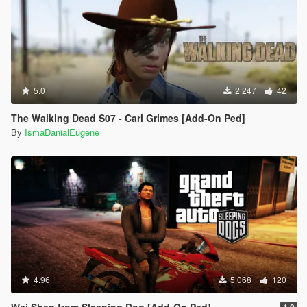
5.0
2 247
42
The Walking Dead S07 - Carl Grimes [Add-On Ped]
By
IsmaDanialEugene
4.96
5 068
120