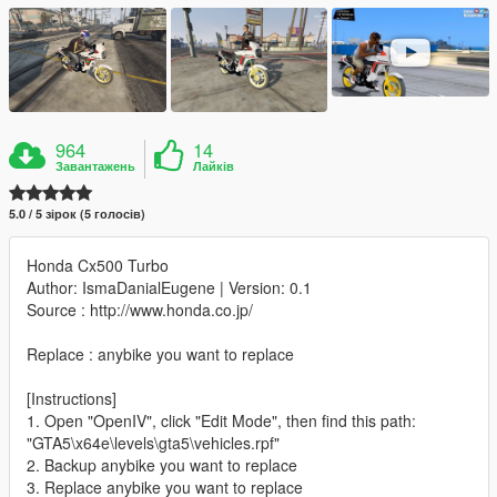
964
14
Завантажень
Лайків
5.0 / 5 зірок (5 голосів)
Honda Cx500 Turbo
Author: IsmaDanialEugene | Version: 0.1
Source : http://www.honda.co.jp/
Replace : anybike you want to replace
[Instructions]
1. Open "OpenIV", click "Edit Mode", then find this path:
"GTA5\x64e\levels\gta5\vehicles.rpf"
2. Backup anybike you want to replace
3. Replace anybike you want to replace