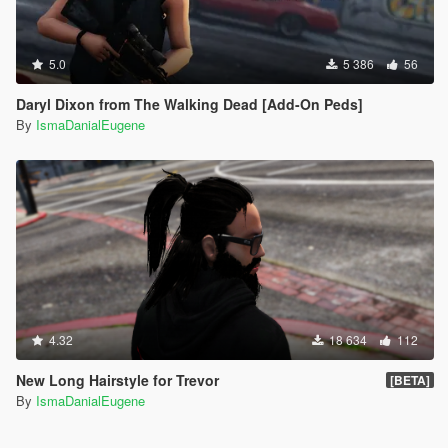
5.0
5 386
56
Daryl Dixon from The Walking Dead [Add-On Peds]
By
IsmaDanialEugene
4.32
18 634
112
New Long Hairstyle for Trevor
[BETA]
By
IsmaDanialEugene