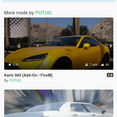
More mods by
POTUS
:
4.61
7 444
84
Karin S95 [Add-On / FiveM]
1.2
By
POTUS