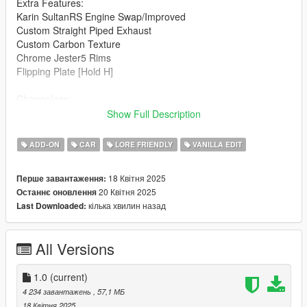
Extra Features:
Karin SultanRS Engine Swap/Improved
Custom Straight Piped Exhaust
Custom Carbon Texture
Chrome Jester5 Rims
Flipping Plate [Hold H]
Changelogs:
1.0: Initial Release
Show Full Description
Known Bugs:
ADD-ON
CAR
LORE FRIENDLY
VANILLA EDIT
Windows Don't Break
18 Квітня 2025
Перше завантаження:
How to install:
20 Квітня 2025
Останнє оновлення
кілька хвилин назад
Last Downloaded:
1.Put "mk2baggeds95" folder in mods\update\x64\dlcpacks
2.Add this line -> dlcpacks:\mk2baggeds95\ to the dlclist.xml
(mods\update\update.rpf\common\data)
All Versions
Spawn name: mk2baggeds95
1.0
(current)
Notes:
4 234 завантажень
, 57,1 МБ
18 Квітня 2025