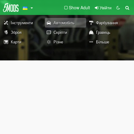
Show Adult
Увійти
Інструменти
Автомобіль
Фарбування
Зброя
Скріпти
Гравець
Карти
Різне
Більше