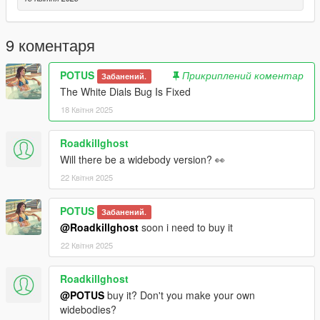
Credits:
RockStar - original model
9 коментаря
Dre aka Me: Modifications
Papi: Flip Plate Animation/Model
POTUS
Прикриплений коментар
Забанений.
The White Dials Bug Is Fixed
18 Квітня 2025
Roadkillghost
Will there be a widebody version? 👀
22 Квітня 2025
POTUS
Забанений.
@Roadkillghost
soon i need to buy it
22 Квітня 2025
Roadkillghost
@POTUS
buy it? Don't you make your own
widebodies?