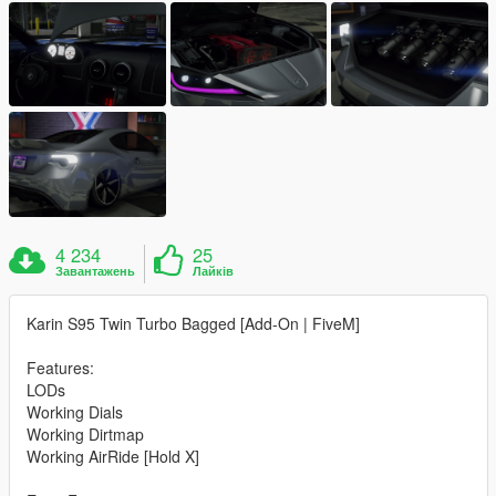
4 234
25
Завантажень
Лайків
Karin S95 Twin Turbo Bagged [Add-On | FiveM]
Features:
LODs
Working Dials
Working Dirtmap
Working AirRide [Hold X]