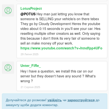
LotusProject
@POTUS
Hey man just letting you know that
someone is SELLING your vehicle/s on there tebex
They go by Cloudy Development Heres the youtube
video about 0:15 seconds in you'll see your car. Hes
reselling multiple other creators as well. Only saying
this because I don't think its very fair of someone to
sell an make money off your work.
https://www.youtube.com/watch?v=htndfpp4UFo
29 Липня 2025
Unter_FiRe_
Hey i have a question, we install this car on our
server but they doesn't have any sound ? What's
wrong ?
21 Серпня 2025
Долучайтеся до розмови!
увійдіть
чи
зареєструйтеся
до
аккаунту щоби додати коментар.