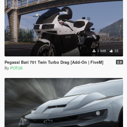
3 948
33
Pegassi Bati 701 Twin Turbo Drag [Add-On | FiveM]
2.0
By
POTUS