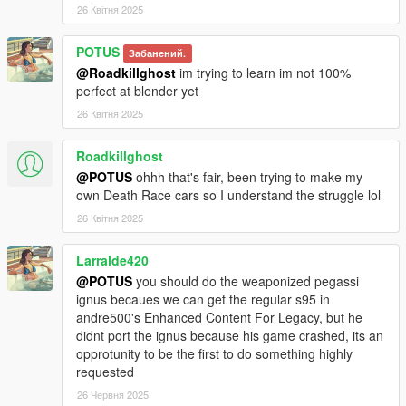
26 Квітня 2025
POTUS
Забанений.
@Roadkillghost
im trying to learn im not 100%
perfect at blender yet
26 Квітня 2025
Roadkillghost
@POTUS
ohhh that's fair, been trying to make my
own Death Race cars so I understand the struggle lol
26 Квітня 2025
Larralde420
@POTUS
you should do the weaponized pegassi
ignus becaues we can get the regular s95 in
andre500's Enhanced Content For Legacy, but he
didnt port the ignus because his game crashed, its an
opprotunity to be the first to do something highly
requested
26 Червня 2025