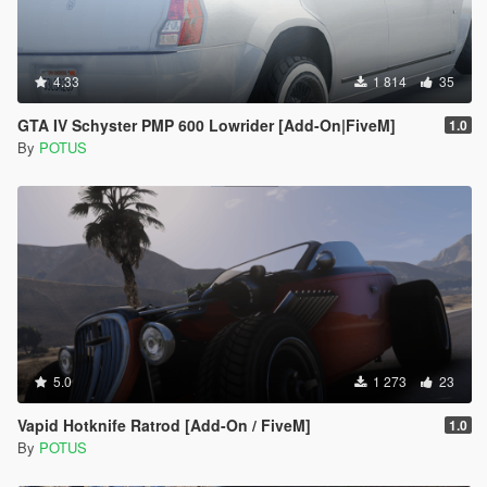
4.33
1 814
35
GTA IV Schyster PMP 600 Lowrider [Add-On|FiveM]
1.0
By
POTUS
5.0
1 273
23
Vapid Hotknife Ratrod [Add-On / FiveM]
1.0
By
POTUS