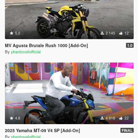
5.0
2 145
12
MV Agusta Brutale Rush 1000 [Add-On]
1.0
By
phantoveilofficial
4.8
4 918
22
2025 Yamaha MT-09 V4 SP [Add-On]
FINAL
By
phantoveilofficial