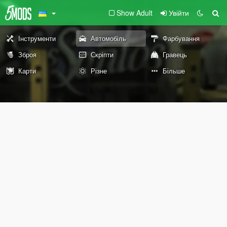
Show Adult
Увійти
Інструменти
Автомобіль
Фарбування
Зброя
Скріпти
Гравець
Карти
Різне
Більше