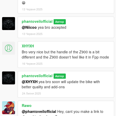
😁
13 Червня 2025
phantoveilofficial
Автор
@Niicoo
yea bro accepted
13 Червня 2025
XHYXH
Bro very nice but the handle of the Z900 is a bit
different and the Z900 doesn't feel like it in Fpp mode
16 Червня 2025
phantoveilofficial
Автор
@XHYXH
yea bro soon will update the bike with
better quality and add-ons
24 Липня 2025
Rawo
@phantoveilofficial
Hey, cant you make a link to