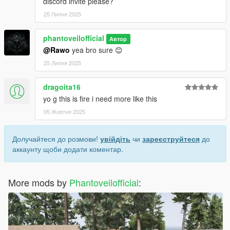
discord invite please?
25 Липня 2025
phantoveilofficial
Автор
@Rawo
yea bro sure 😊
25 Липня 2025
dragoita16
yo g this is fire i need more like this
05 Жовтня 2025
Долучайтеся до розмови!
увійдіть
чи
зареєструйтеся
до
аккаунту щоби додати коментар.
More mods by
Phantoveilofficial
: