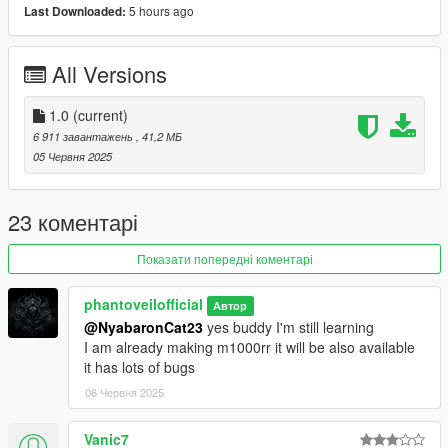
5 hours ago
Last Downloaded:
1)unpack and move z900 folder to dlc packs
2)add item z900 in dlclist
3)model spawn name z900
All Versions
Credits: Phantoveilofficial
1.0
(current)
No reupload without modification
6 911 завантажень
, 41,2 МБ
05 Червня 2025
23 коментарі
Показати попередні коментарі
phantoveilofficial
Автор
@NyabaronCat23
yes buddy I'm still learning
I am already making m1000rr it will be also available
it has lots of bugs
06 Червня 2025
Vanic7