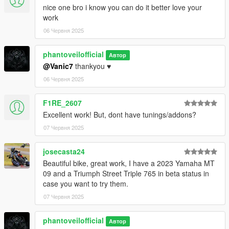
nice one bro i know you can do it better love your
work
06 Червня 2025
phantoveilofficial
Автор
@Vanic7
thankyou ♥️
06 Червня 2025
F1RE_2607
Excellent work! But, dont have tunings/addons?
07 Червня 2025
josecasta24
Beautiful bike, great work, I have a 2023 Yamaha MT
09 and a Triumph Street Triple 765 in beta status in
case you want to try them.
07 Червня 2025
phantoveilofficial
Автор