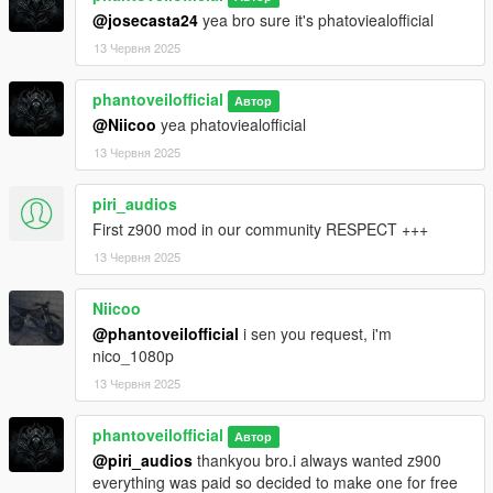
@josecasta24
yea bro sure it's phatoviealofficial
13 Червня 2025
phantoveilofficial
Автор
@Niicoo
yea phatoviealofficial
13 Червня 2025
piri_audios
First z900 mod in our community RESPECT +++
13 Червня 2025
Niicoo
@phantoveilofficial
i sen you request, i'm
nico_1080p
13 Червня 2025
phantoveilofficial
Автор
@piri_audios
thankyou bro.i always wanted z900
everything was paid so decided to make one for free