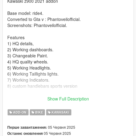
Kawaski z900 2021 addon
Base model: ride4.
Converted to Gta v : Phantoveilofficial.
Screenshots: Phantoveilofficial.
Features
1) HQ details,
2) Working dashboards.
3) Changeable Paint.
4) HQ quality wheels.
5) Working Headlights.
6) Working Taillights lights.
7) Working Indicators.
8) custom handlebars sports version
Bugs/ missing features
Show Full Description
1) No number plate.
2) No side mirriors
ADD-ON
BIKE
KAWASAKI
3) No livery
4) No extra
05 Червня 2025
Перше завантаження:
05 Червня 2025
Останнє оновлення
Installation