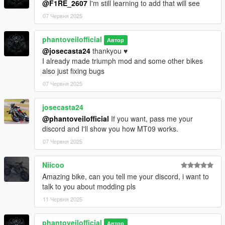
@F1RE_2607
I'm still learning to add that will see
07 Червня 2025
phantoveilofficial
Автор
@josecasta24
thankyou ♥️
I already made triumph mod and some other bikes
also just fixing bugs
07 Червня 2025
josecasta24
@phantoveilofficial
If you want, pass me your
discord and I'll show you how MT09 works.
07 Червня 2025
Niicoo
Amazing bike, can you tell me your discord, i want to
talk to you about modding pls
11 Червня 2025
phantoveilofficial
Автор