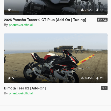
4.9
7 923
48
2025 Yamaha Tracer 9 GT Plus [Add-On | Tuning]
FINAL
By
phantoveilofficial
5.0
6 458
28
Bimota Tesi H2 [Add-On]
1.0
By
phantoveilofficial