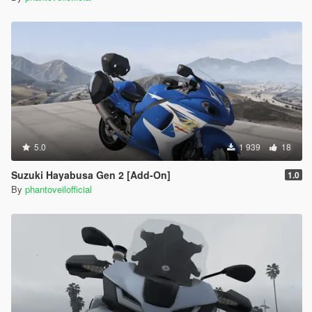
5.0
1 939
18
Suzuki Hayabusa Gen 2 [Add-On]
1.0
By
phantoveilofficial