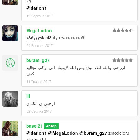
<3
@darioh1
12 Березня 2017
MegaLodon
y36yyyyk al3afyh waaaaaaa9l
24 Березня 2017
b6ram_g27
اررحب والله انك مبدع بس الله لايهينك ابي اركب تجاليد
كيف
11 Травня 2017
III
ارحبي ي الكادي
02 Серпня 2017
basel21
Автор
@darioh1
@MegaLodon
@b6ram_g27
zmodeler3
الله يعافيك