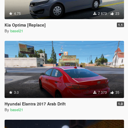
4.75
2 873
23
Kia Optima [Replace]
1.1
By
basel21
3.0
7 373
35
Hyundai Elantra 2017 Arab Drift
1.0
By
basel21