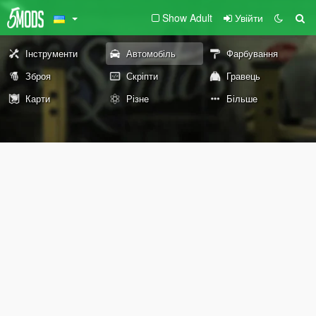
Show Adult
Увійти
Інструменти
Автомобіль
Фарбування
Зброя
Скріпти
Гравець
Карти
Різне
Більше