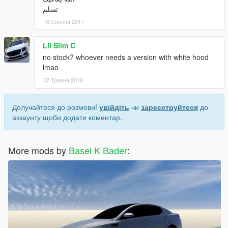
تسلم
16 Серпня 2017
Lil Slim C
no stock? whoever needs a version with white hood
lmao
07 Травня 2019
Долучайтеся до розмови!
увійдіть
чи
зареєструйтеся
до
аккаунту щоби додати коментар.
More mods by
Basel K Bader
: