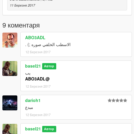
11 Березня 2017
9 коментаря
ABO3ADL
الاسطب الخلفي صوره ;) .
12 Березня 2017
basel21
Автор
يب
@ABO3ADL
12 Березня 2017
darioh1
مبدع
12 Березня 2017
basel21
Автор