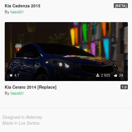
Kia Cadenza 2015
[BETA]
By
basel21
4.7
2 925
24
Kia Cerato 2014 [Replace]
1.0
By
basel21
Designed in Alderney
Made in Los Santos