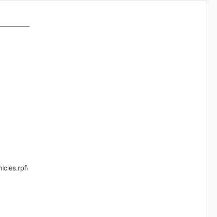
________
cles.rpf\