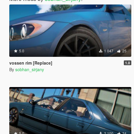
5.0
1 047
25
vossen rim [Replace]
1.0
By
sobhan_sirjany
5.0
2 100
24