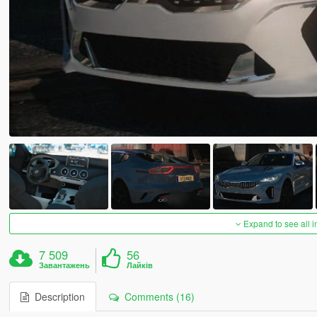
Expand to see all 
7 509
56
Завантажень
Лайків
Description
Comments (16)