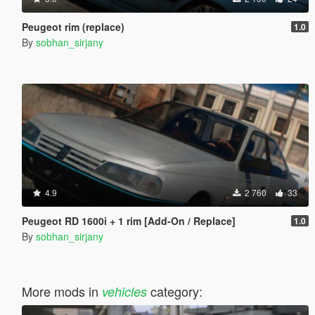
Peugeot rim (replace)
1.0
By
sobhan_sirjany
4.9
2 760
33
Peugeot RD 1600i + 1 rim [Add-On / Replace]
1.0
By
sobhan_sirjany
More mods in
category:
vehicles