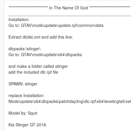
*************************** In The Name Of God ****************************
____________________________________________________
Installation:
Go to: GTAV\mods\update\update.rpf\common\data
Extract dlclist.xml and add this line:
dlcpacks:\stinger\
Go to: GTAV\mods\update\x64\dlcpacks
and make a folder called stinger
add the included dlc.rpf file
SPAWN: stinger
replace Installation:
Mods\update\x64\dlcpacks\patchday3ng\dlc.rpf\x64\levels\gta5\vehi
Model by: Squir
Kia Stinger GT 2018.