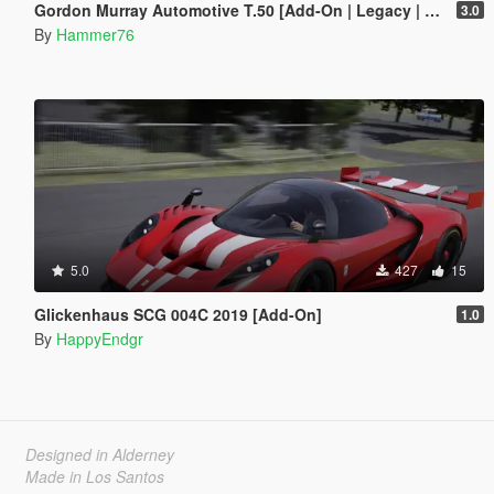
Gordon Murray Automotive T.50 [Add-On | Legacy | Enhanced]
3.0
By
Hammer76
5.0
427
15
Glickenhaus SCG 004C 2019 [Add-On]
1.0
By
HappyEndgr
Designed in Alderney
Made in Los Santos