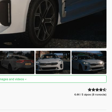
images and videos
4.44 / 5 зірок (8 голосів)