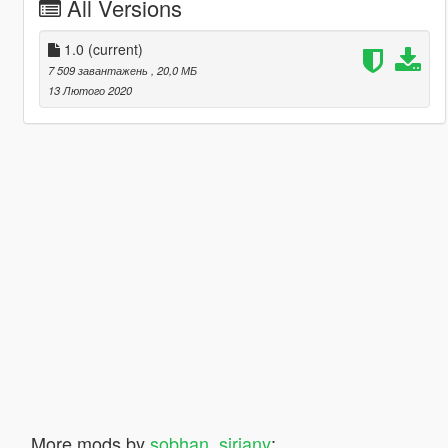
All Versions
1.0
(current)
7 509 завантажень
, 20,0 МБ
13 Лютого 2020
More mods by
sobhan_sirjany
: