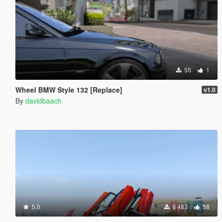
55
1
Wheel BMW Style 132 [Replace]
v1.0
By
davidbaach
5.0
6 483
58