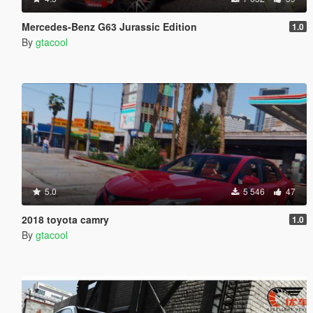
Mercedes-Benz G63 Jurassic Edition
1.0
By
gtacool
5.0
5 546
47
2018 toyota camry
1.0
By
gtacool