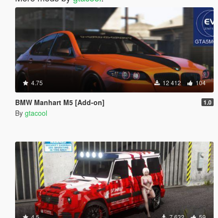
4.75
12 412
104
BMW Manhart M5 [Add-on]
1.0
By
gtacool
4.5
7 632
59