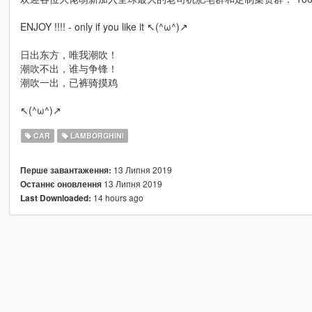
ENJOY !!!! - only if you like it ↖(^ω^)↗
日出东方，唯我潮吹！
潮吹不出，谁与争锋！
潮吹一出，已裤骑摸鸡
↖(^ω^)↗
CAR
LAMBORGHINI
13 Липня 2019
Перше завантаження:
13 Липня 2019
Останнє оновлення
14 hours ago
Last Downloaded: