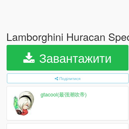
Lamborghini Huracan Spec
Завантажити
Поділитися
gtacool(最强潮吹帝)