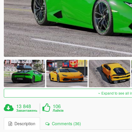
Expand to see all 
13 848
106
Завантажень
Лайків
Description
Comments (36)