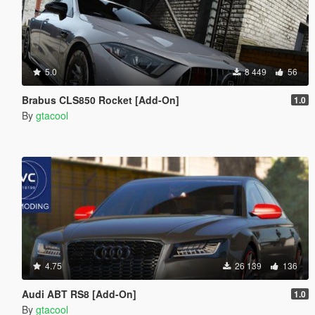
5.0
8 449
56
Brabus CLS850 Rocket [Add-On]
1.0
By
gtacool
4.75
26 139
136
Audi ABT RS8 [Add-On]
1.0
By
gtacool