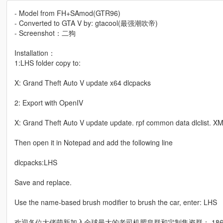
- Model from FH+SAmod(GTR96)
- Converted to GTA V by: gtacool(最强潮吹帝)
- Screenshot：二狗
Installation：
1:LHS folder copy to:
X: Grand Theft Auto V update x64 dlcpacks
2: Export with OpenIV
X: Grand Theft Auto V update update. rpf common data dlclist. XML
Then open it in Notepad and add the following line
dlcpacks:LHS
Save and replace.
Use the name-based brush modifier to brush the car, enter: LHS
欢迎各位大佬萌新加入全球最大的老司机肥皂群和定制集资群： 18695