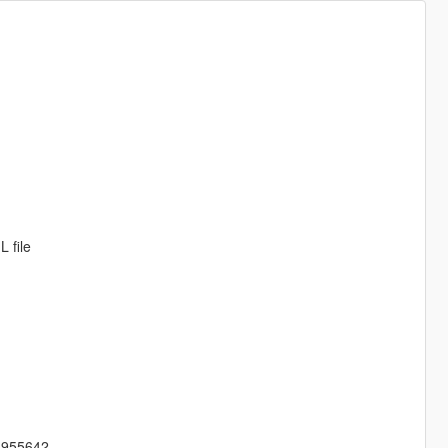
 file
5642