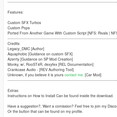
-----------------------------------------------------------------------------------
Features:
Custom SFX Turbos
Custom Pops
Ported From Another Game With Custom Script [NFS: Rivals | NF
-----------------------------------------------------------------------------------
Credits:
Legacy_DMC [Author]
Aquaphobic [Guidance on custom SFX]
Azerrty [Guidance on SP Mod Creation]
Monky, w/, RooST4R, dexyfex [REL Documentation]
Crankcase Audio - [REV Authoring Tool]
Unknown, if you believe it is yours
contact me.
[Car Mod]
-----------------------------------------------------------------------------------
Extras:
Instructions on How to Install Can be found inside the download.
Have a suggestion?, Want a comission? Feel free to join my Discor
Or the button that can be found on my profile.