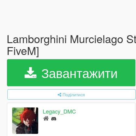
Lamborghini Murcielago S
FiveM]
Завантажити
Поділитися
Legacy_DMC