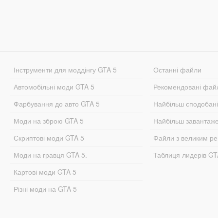
Інструменти для моддінгу GTA 5
Останні файли
Автомобільні моди GTA 5
Рекомендовані фай
Фарбування до авто GTA 5
Найбільш сподобан
Моди на зброю GTA 5
Найбільш завантаж
Скриптові моди GTA 5
Файли з великим р
Моди на гравця GTA 5.
Таблиця лидерів G
Картові моди GTA 5
Різні моди на GTA 5