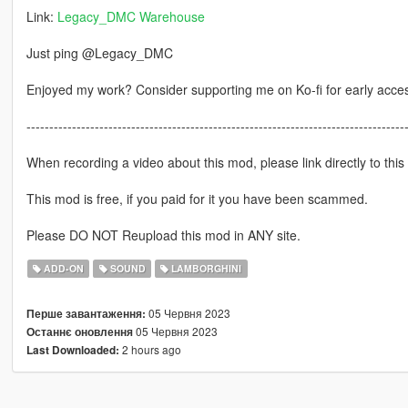
Link:
Legacy_DMC Warehouse
Just ping @Legacy_DMC
Enjoyed my work? Consider supporting me on Ko-fi for early acce
-----------------------------------------------------------------------------------
When recording a video about this mod, please link directly to this
This mod is free, if you paid for it you have been scammed.
Please DO NOT Reupload this mod in ANY site.
ADD-ON
SOUND
LAMBORGHINI
05 Червня 2023
Перше завантаження:
05 Червня 2023
Останнє оновлення
2 hours ago
Last Downloaded: