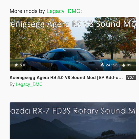
More mods by
Legacy_DMC
:
5.0
24 196
99
Koenigsegg Agera RS 5.0 V8 Sound Mod [SP Add-on | FiveM]
V0.1
By
Legacy_DMC