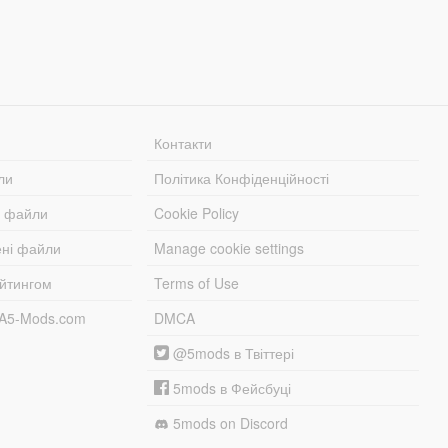
Контакти
ли
Політика Конфіденційності
і файли
Cookie Policy
ені файли
Manage cookie settings
ейтингом
Terms of Use
TA5-Mods.com
DMCA
@5mods в Твіттері
5mods в Фейсбуці
5mods on Discord