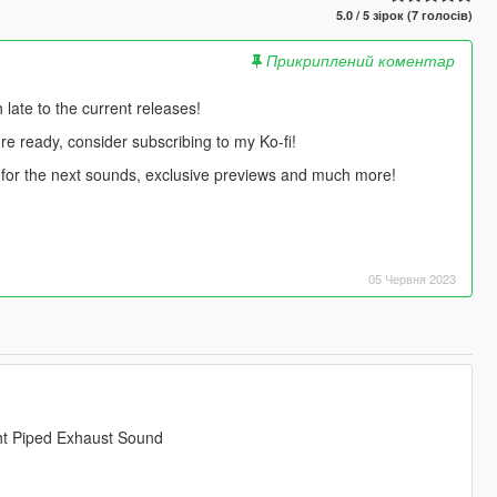
5.0 / 5 зірок (7 голосів)
Прикриплений коментар
ate to the current releases!
're ready, consider subscribing to my Ko-fi!
te for the next sounds, exclusive previews and much more!
05 Червня 2023
ht Piped Exhaust Sound