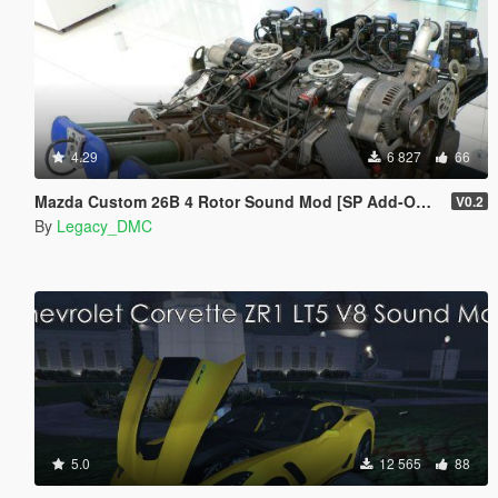
4.29
6 827
66
Mazda Custom 26B 4 Rotor Sound Mod [SP Add-On | FiveM]
V0.2
By
Legacy_DMC
5.0
12 565
88