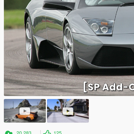
20 283
125