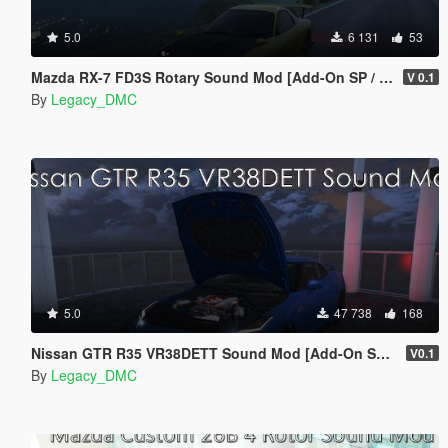
5.0
6 131
53
Mazda RX-7 FD3S Rotary Sound Mod [Add-On SP / FiveM]
V 0.1
By
Legacy_DMC
5.0
47 738
168
Nissan GTR R35 VR38DETT Sound Mod [Add-On SP / FiveM]
V0.1
By
Legacy_DMC