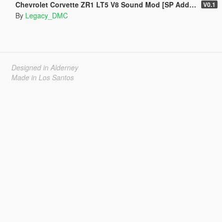
Chevrolet Corvette ZR1 LT5 V8 Sound Mod [SP Add-On | FiveM]
V0.1
By
Legacy_DMC
Designed in Alderney
Made in Los Santos