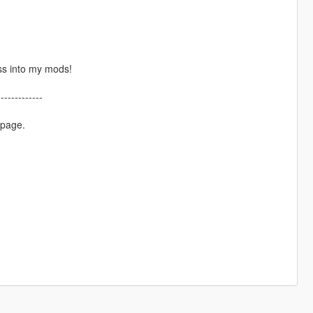
ss into my mods!
-------------
 page.