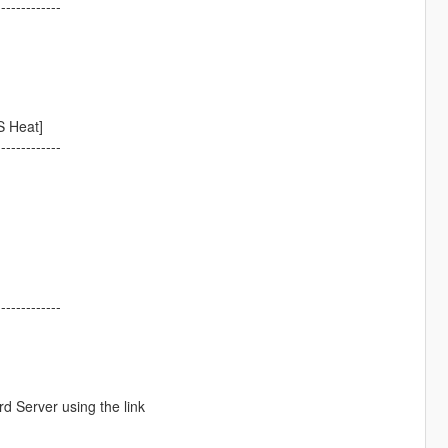
-------------
S Heat]
-------------
-------------
d Server using the link