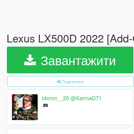
Lexus LX500D 2022 [Add-O
Завантажити
Поділитися
bbmm__20 @SarmaD71