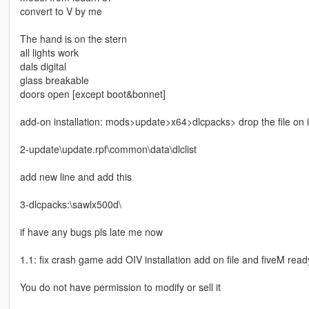
convert to V by me
The hand is on the stern
all lights work
dals digital
glass breakable
doors open [except boot&bonnet]
add-on installation: mods>update>x64>dlcpacks> drop the file on i
2-update\update.rpf\common\data\dlclist
add new line and add this
3-dlcpacks:\sawlx500d\
if have any bugs pls late me now
1.1: fix crash game add OIV installation add on file and fiveM read
You do not have permission to modify or sell it