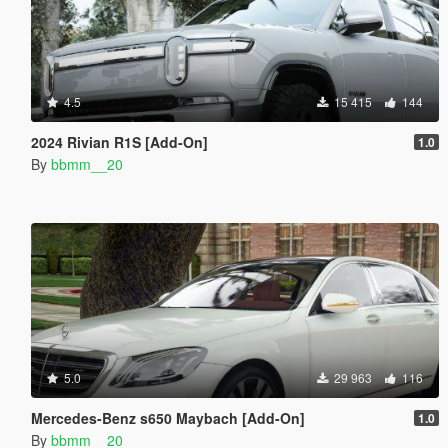
4.5
15 415
144
2024 Rivian R1S [Add-On]
1.0
By
bbmm__20
5.0
29 963
116
Mercedes-Benz s650 Maybach [Add-On]
1.0
By
bbmm__20