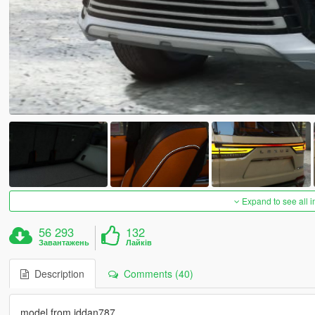
Expand to see all 
56 293
132
Завантажень
Лайків
Description
Comments (40)
model from iddan787