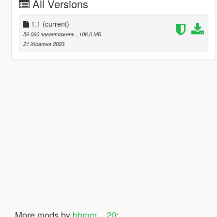
All Versions
1.1
(current)
56 060 завантажень
, 106,0 МБ
21 Жовтня 2023
More mods by
bbmm__20
: