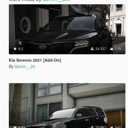
4.3
24 537
119
Kia Sorento 2021 [Add-On]
By
bbmm__20
4.62
79 507
340