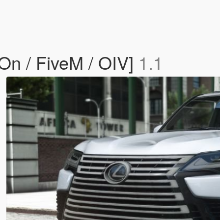
n / FiveM / OIV]
1.1