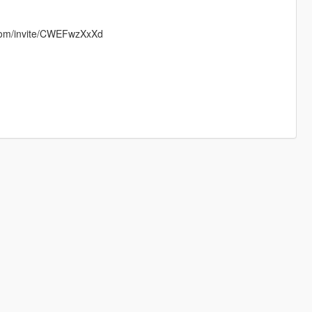
d.com/invite/CWEFwzXxXd