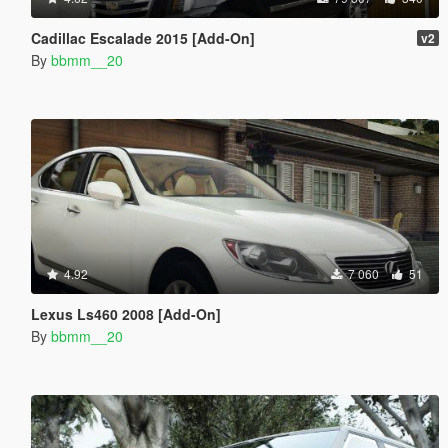
Cadillac Escalade 2015 [Add-On]
v2
By
bbmm__20
4.92
7 060
51
Lexus Ls460 2008 [Add-On]
By
bbmm__20