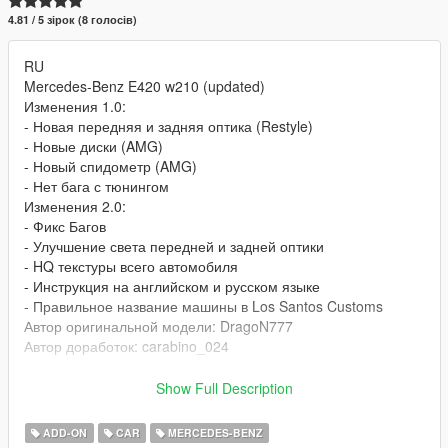
4.81 / 5 зірок (8 голосів)
RU
Mercedes-Benz E420 w210 (updated)
Изменения 1.0:
- Новая передняя и задняя оптика (Restyle)
- Новые диски (AMG)
- Новый спидометр (AMG)
- Нет бага с тюнингом
Изменения 2.0:
- Фикс Багов
- Улучшение света передней и задней оптики
- HQ текстуры всего автомобиля
- Инструкция на английском и русском языке
- Правильное название машины в Los Santos Customs
Автор оригинальной модели: DragoN777
Автор доработок: carabino_024
EN
Show Full Description
Changes 1.0:
- New front and rear optics (Restyle)
ADD-ON
CAR
MERCEDES-BENZ
- New wheels (AMG)