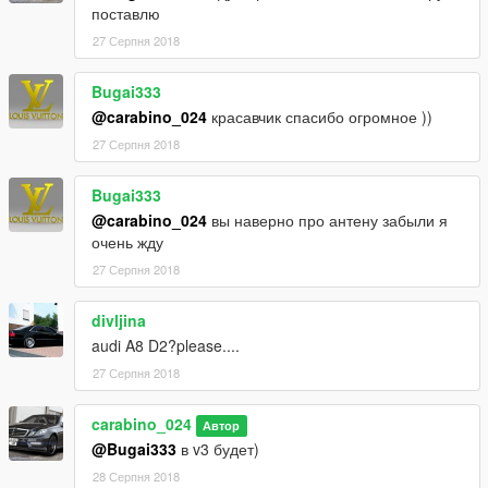
поставлю
27 Серпня 2018
Bugai333
@carabino_024
красавчик спасибо огромное ))
27 Серпня 2018
Bugai333
@carabino_024
вы наверно про антену забыли я
очень жду
27 Серпня 2018
divljina
audi A8 D2?please....
27 Серпня 2018
carabino_024
Автор
@Bugai333
в v3 будет)
28 Серпня 2018