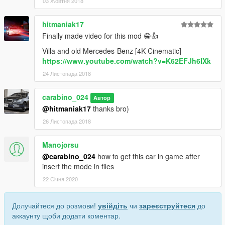
03 Жовтня 2018
hitmaniak17
Finally made video for this mod 😁👍
Villa and old Mercedes-Benz [4K Cinematic]
https://www.youtube.com/watch?v=K62EFJh6IXk
24 Листопада 2018
carabino_024
Автор
@hitmaniak17
thanks bro)
26 Листопада 2018
Manojorsu
@carabino_024
how to get this car in game after
insert the mode in files
22 Січня 2020
Долучайтеся до розмови!
увійдіть
чи
зареєструйтеся
до
аккаунту щоби додати коментар.