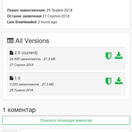
- The new speedometer (AMG)
25 Травня 2018
Перше завантаження:
- No bug with tuning
27 Серпня 2018
Останнє оновлення
Changes 2.0:
2 hours ago
Last Downloaded:
- Bug fixes
- Front and rear optic's lights improvement
- HQ textures al of the car
All Versions
- Instruction in English and Russian languages
- Correct car name in Los Santos Customs
Author of original model: DragoN777
2.0
(current)
Author of the improvements: carabino_024
24 535 завантажень
, 27,3 МБ
27 Серпня 2018
1.0
5 253 завантажень
, 27,3 МБ
25 Травня 2018
1 коментар
Показати попередні коментарі