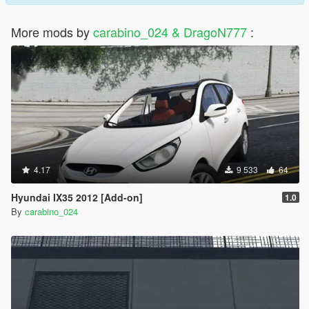
More mods by
carabino_024 & DragoN777
:
4.17
9 533
64
Hyundai IX35 2012 [Add-on]
1.0
By
carabino_024