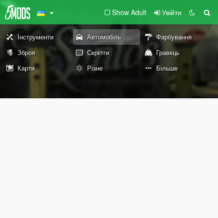
Show Adult
Увійти
Інструменти
Автомобіль
Фарбування
Зброя
Скріпти
Гравець
Карти
Різне
Більше