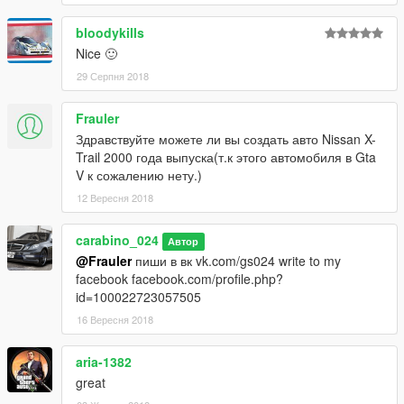
bloodykills
Nice 🙂
29 Серпня 2018
Frauler
Здравствуйте можете ли вы создать авто Nissan X-
Trail 2000 года выпуска(т.к этого автомобиля в Gta
V к сожалению нету.)
12 Вересня 2018
carabino_024
Автор
@Frauler
пиши в вк vk.com/gs024 write to my
facebook facebook.com/profile.php?
id=100022723057505
16 Вересня 2018
aria-1382
great