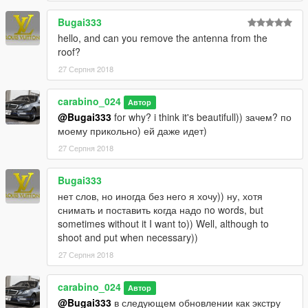
Bugai333
hello, and can you remove the antenna from the
roof?
27 Серпня 2018
carabino_024
Автор
@Bugai333
for why? i think it's beautifull)) зачем? по
моему прикольно) ей даже идет)
27 Серпня 2018
Bugai333
нет слов, но иногда без него я хочу)) ну, хотя
снимать и поставить когда надо no words, but
sometimes without it I want to)) Well, although to
shoot and put when necessary))
27 Серпня 2018
carabino_024
Автор
@Bugai333
в следующем обновлении как экстру