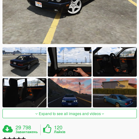
Expand to see all images and videos
29 798
120
Завантажень
Лайків