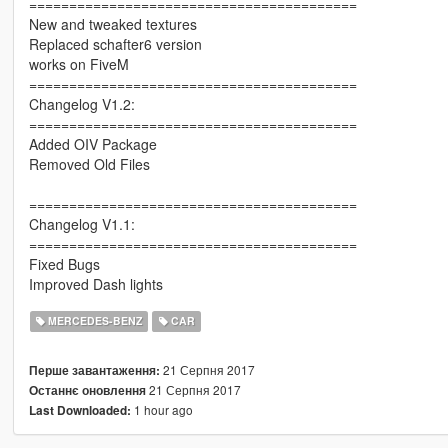
=========================================
New and tweaked textures
Replaced schafter6 version
works on FiveM
=========================================
Changelog V1.2:
=========================================
Added OIV Package
Removed Old Files
=========================================
Changelog V1.1:
=========================================
Fixed Bugs
Improved Dash lights
MERCEDES-BENZ
CAR
21 Серпня 2017
Перше завантаження:
21 Серпня 2017
Останнє оновлення
1 hour ago
Last Downloaded: