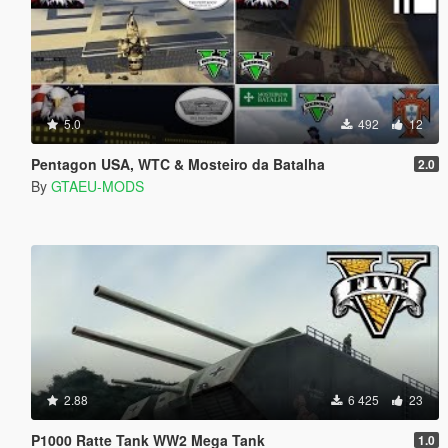
5.0
492
12
Pentagon USA, WTC & Mosteiro da Batalha
2.0
By
GTAEU-MODS
2.88
6 425
23
P1000 Ratte Tank WW2 Mega Tank
1.0