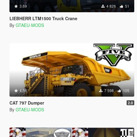
3.69
4 826
51
LIEBHERR LTM1500 Truck Crane
By
GTAEU-MODS
4.56
7 598
105
CAT 797 Dumper
2.0
By
GTAEU-MODS