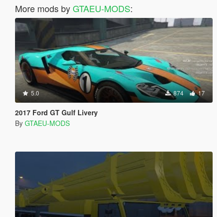
More mods by
GTAEU-MODS
:
5.0
874
17
2017 Ford GT Gulf Livery
By
GTAEU-MODS