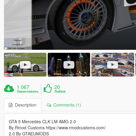
1 067
20
Завантажень
Лайків
Description
Comments (1)
GTA 5 Mercedes CLK LM AMG 2.0
By Rmod Customs https://www.rmodcustoms.com/
2.0 By GTAEUMODS