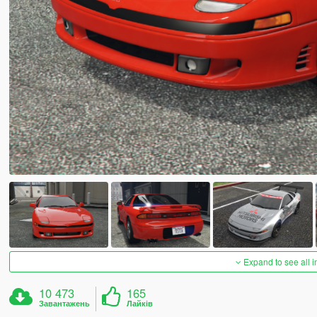
Expand to see all 
10 473
165
Завантажень
Лайків