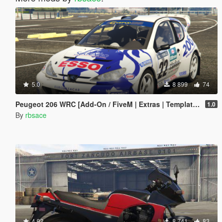
5.0
8 899
74
Peugeot 206 WRC [Add-On / FiveM | Extras | Template | Tuning | LODs | VehFuncs V]
1.0
By
rbsace
4.92
8 741
83