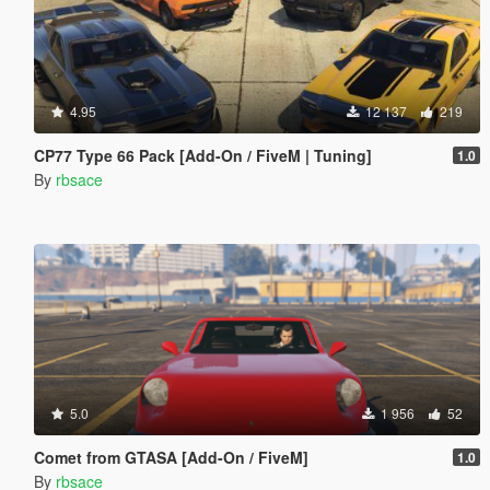
4.95
12 137
219
CP77 Type 66 Pack [Add-On / FiveM | Tuning]
1.0
By
rbsace
5.0
1 956
52
Comet from GTASA [Add-On / FiveM]
1.0
By
rbsace