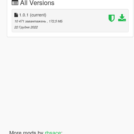
All Versions
1.0.1
(current)
10 471 завантажень
, 172,5 МБ
22 Грудня 2022
More mods by
rbsace
: