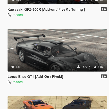
Kawasaki GPZ-900R [Add-on / FiveM / Tuning ]
1.0
By
rbsace
4.89
15 015
146
Lotus Elise GT1 [Add-On / FiveM]
1.0
By
rbsace