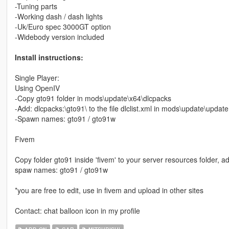
-Tuning parts
-Working dash / dash lights
-Uk/Euro spec 3000GT option
-Widebody version included
Install instructions:
Single Player:
Using OpenIV
-Copy gto91 folder in mods\update\x64\dlcpacks
-Add: dlcpacks:\gto91\ to the file dlclist.xml in mods\update\upda
-Spawn names: gto91 / gto91w
Fivem
Copy folder gto91 inside 'fivem' to your server resources folder, ad
spaw names: gto91 / gto91w
*you are free to edit, use in fivem and upload in other sites
Contact: chat balloon icon in my profile