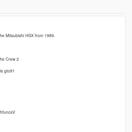
the Mitsubishi HSX from 1989.
The Crew 2
is gto91
VehfuncsV