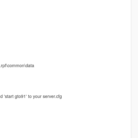
te.rpf\common\data
d 'start gto91' to your server.cfg