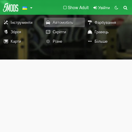
Show Adult
Увійти
Інструменти
Автомобіль
Фарбування
Зброя
Скріпти
Гравець
Карти
Різне
Більше