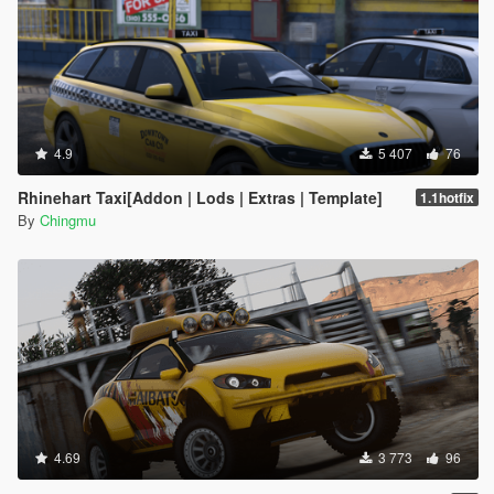
4.9
5 407
76
Rhinehart Taxi[Addon | Lods | Extras | Template]
1.1hotfix
By
Chingmu
4.69
3 773
96