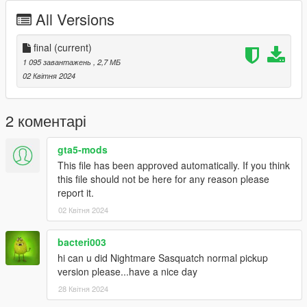
All Versions
final
(current)
1 095 завантажень
, 2,7 МБ
02 Квітня 2024
2 коментарі
gta5-mods
This file has been approved automatically. If you think
this file should not be here for any reason please
report it.
02 Квітня 2024
bacteri003
hi can u did Nightmare Sasquatch normal pickup
version please...have a nice day
28 Квітня 2024