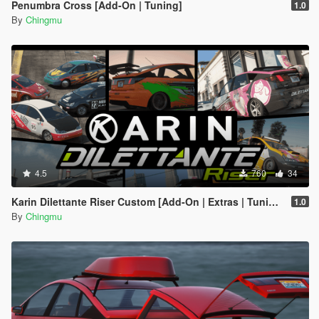
Penumbra Cross [Add-On | Tuning]
1.0
By
Chingmu
4.5
760
34
Karin Dilettante Riser Custom [Add-On | Extras | Tuning]
1.0
By
Chingmu