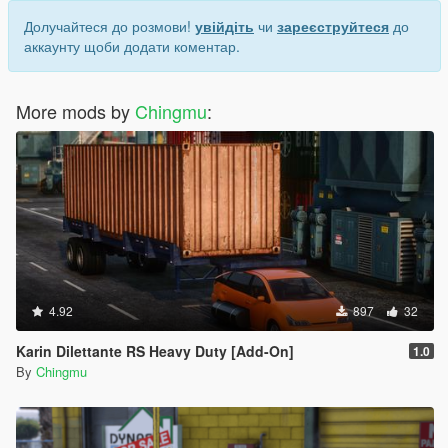
Долучайтеся до розмови!
увійдіть
чи
зареєструйтеся
до
аккаунту щоби додати коментар.
More mods by
Chingmu
:
4.92
897
32
Karin Dilettante RS Heavy Duty [Add-On]
1.0
By
Chingmu