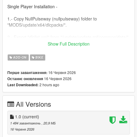
Single Player Installation -
1.- Copy NullPulseway (nullpulseway) folder to
"MODS/update/x64/dlcpacks/".
2.- Export "dlclist.xml" from "/update/update.rpf/common/data/"
path to your desktop with OpenIV. Open the file with a text
Show Full Description
editor and add the following line to the end:
ADD-ON
BIKE
dlcpacks:/nullpulseway/
16 Червня 2026
Перше завантаження:
3.- Import the file again to the path above with OpenIV.
16 Червня 2026
Останнє оновлення
2 hours ago
Last Downloaded:
4.- Done, use a Trainer to spawn the car with (nullpulseway)
name.
All Versions
NULL MODIFICATIONS // BUILT TO STAND OUT
1.0
(current)
1 484 завантажень
, 20,9 МБ
16 Червня 2026