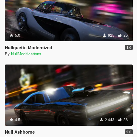
5.0
925
25
Nullquette Modernized
1.0
By
NullModifications
4.5
2 443
36
Null Ashborne
2.0