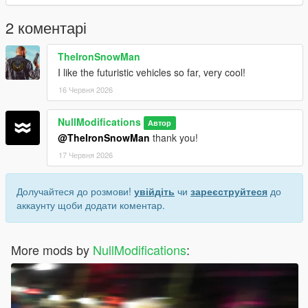
2 коментарі
TheIronSnowMan
I like the futuristic vehicles so far, very cool!
16 Червня 2026
NullModifications
Автор
@TheIronSnowMan
thank you!
17 Червня 2026
Долучайтеся до розмови!
увійдіть
чи
зареєструйтеся
до
аккаунту щоби додати коментар.
More mods by
NullModifications
: