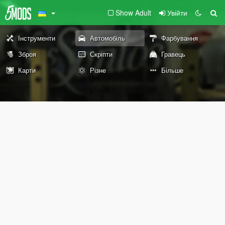
Show Adult
Увійти
Інструменти
Автомобіль
Фарбування
Зброя
Скріпти
Гравець
Карти
Різне
Більше