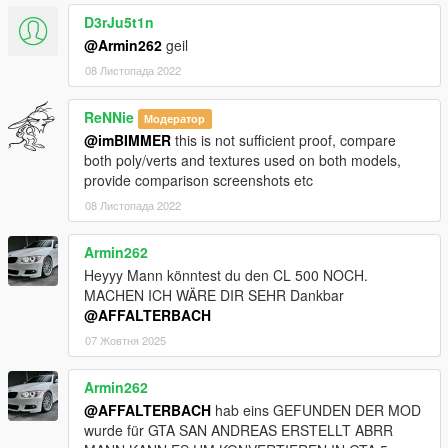
D3rJu5t1n
@Armin262
geil
08 Листопада 2022
ReNNie
Модератор
@imBIMMER
this is not sufficient proof, compare
both poly/verts and textures used on both models,
provide comparison screenshots etc
08 Листопада 2022
Armin262
Heyyy Mann könntest du den CL 500 NOCH.
MACHEN ICH WÄRE DIR SEHR Dankbar
@AFFALTERBACH
07 Жовтня 2025
Armin262
@AFFALTERBACH
hab eins GEFUNDEN DER MOD
wurde für GTA SAN ANDREAS ERSTELLT ABRR