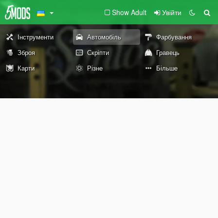
Show Adult
Увійти
Інструменти
Автомобіль
Фарбування
Зброя
Скріпти
Гравець
Карти
Різне
Більше