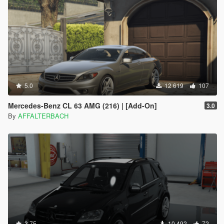
5.0
12 619
107
Mercedes-Benz CL 63 AMG (216) | [Add-On]
3.0
By
AFFALTERBACH
3.75
10 492
72