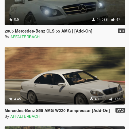
0.5
14 088
47
2005 Mercedes-Benz CLS 55 AMG | [Add-On]
3.0
By
AFFALTERBACH
4.45
43 933
175
Mercedes-Benz S55 AMG W220 Kompressor [Add-On]
V7.0
By
AFFALTERBACH