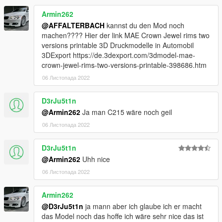
Armin262
@AFFALTERBACH
kannst du den Mod noch
machen???? Hier der link MAE Crown Jewel rims two
versions printable 3D Druckmodelle in Automobil
3DExport https://de.3dexport.com/3dmodel-mae-
crown-jewel-rims-two-versions-printable-398686.htm
06 Листопада 2022
D3rJu5t1n
@Armin262
Ja man C215 wäre noch geil
06 Листопада 2022
D3rJu5t1n
@Armin262
Uhh nice
06 Листопада 2022
Armin262
@D3rJu5t1n
ja mann aber ich glaube ich er macht
das Model noch das hoffe ich wäre sehr nice das ist