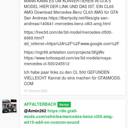
MANN KANN ES UM KONVERTIEREN IN GTA 5
MODEL HIER DER LINK UND DAS IST. EIN CL65
AMG Download Mercedes-Benz CL63 AMG for GTA
San Andreas https://libertycity.net/files/gta-san-
andreas/140641-mercedes-benz-cl63-amg.html
https://free3d.com/de/3d-model/mercedes-cl500-
6969.html?
dd_referrer=https%3A%2F%2Fwww.google.com%2F
https://mgr99.artstation.com/projects/3KgWv
https://www.turbosquid.com/es/3d-models/maya-
mercedes-cl-500/245512
Ich habe paar links zu den CL 500 GEFUNDEN
VIELLEICHT Kannst du eins machen für GTA5MODS.
COM
07 Жовтня 2025
AFFALTERBACH
Автор
@Armin262
https://de.gta5-
mods.com/vehicles/mercedes-benz-cl55-amg-
w215-add-on-custom-sound