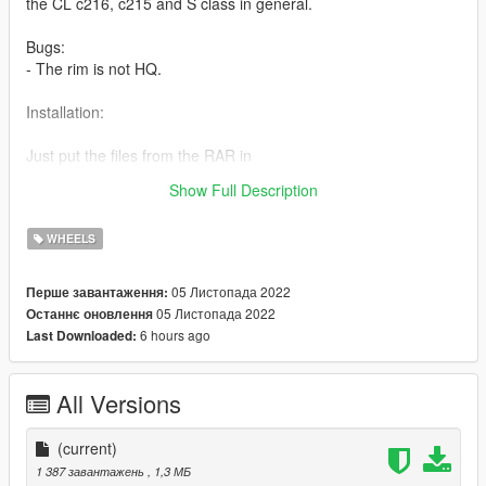
the CL c216, c215 and S class in general.
Bugs:
- The rim is not HQ.
Installation:
Just put the files from the RAR in
mods/update/x64/dlcpacks/patchday22ng/dlc.rpf/x64/levels/pat
Show Full Description
chday22ng/vehiclemods/wheels_mods.rpf
WHEELS
05 Листопада 2022
Перше завантаження:
05 Листопада 2022
Останнє оновлення
6 hours ago
Last Downloaded:
All Versions
(current)
1 387 завантажень
, 1,3 МБ