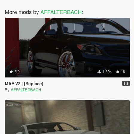
More mods by
AFFALTERBACH
:
5.0
1 394
18
MAE V2 | [Replace]
1.1
By
AFFALTERBACH