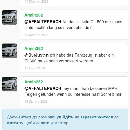
14 Жовтня 2025
Armin262
@AFFALTERBACH
Ne das ist kein CL 500 der muss
hinten schön lang sein verstehst du?
14 Жовтня 2025
Armin262
@D3rJu5t1n
ich habe das Fahrzeug ist aber ein
CL600 muss noch verbessert werden
13 Січня 2026
Armin262
@AFFALTERBACH
hey mann hab besseren MAE
Felgen gefunden wenn du interesse hast Schreib mir
26 Лютого 2026
Долучайтеся до розмови!
увійдіть
чи
зареєструйтеся
до
аккаунту щоби додати коментар.