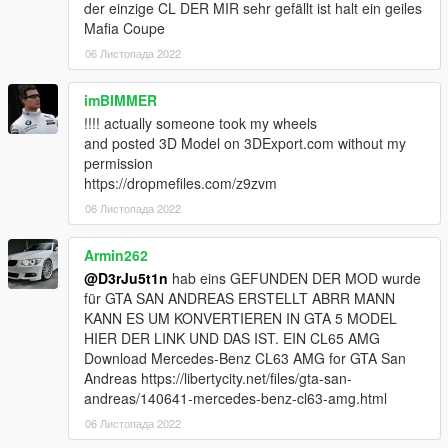
der einzige CL DER MIR sehr gefällt ist halt ein geiles
Mafia Coupe
06 Листопада 2022
imBIMMER
!!!! actually someone took my wheels
and posted 3D Model on 3DExport.com without my
permission
https://dropmefiles.com/z9zvm
06 Листопада 2022
Armin262
@D3rJu5t1n
hab eins GEFUNDEN DER MOD wurde
für GTA SAN ANDREAS ERSTELLT ABRR MANN
KANN ES UM KONVERTIEREN IN GTA 5 MODEL
HIER DER LINK UND DAS IST. EIN CL65 AMG
Download Mercedes-Benz CL63 AMG for GTA San
Andreas https://libertycity.net/files/gta-san-
andreas/140641-mercedes-benz-cl63-amg.html
06 Листопада 2022