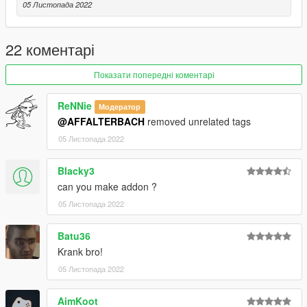
05 Листопада 2022
22 коментарі
Показати попередні коментарі
ReNNie
Модератор
@AFFALTERBACH
removed unrelated tags
05 Листопада 2022
Blacky3
can you make addon ?
05 Листопада 2022
Batu36
Krank bro!
05 Листопада 2022
AimKoot