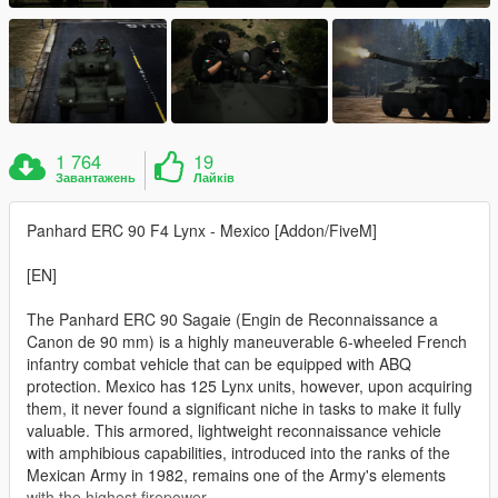
1 764
19
Завантажень
Лайків
Panhard ERC 90 F4 Lynx - Mexico [Addon/FiveM]
[EN]
The Panhard ERC 90 Sagaie (Engin de Reconnaissance a
Canon de 90 mm) is a highly maneuverable 6-wheeled French
infantry combat vehicle that can be equipped with ABQ
protection. Mexico has 125 Lynx units, however, upon acquiring
them, it never found a significant niche in tasks to make it fully
valuable. This armored, lightweight reconnaissance vehicle
with amphibious capabilities, introduced into the ranks of the
Mexican Army in 1982, remains one of the Army's elements
with the highest firepower.