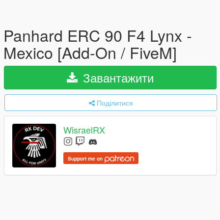
Panhard ERC 90 F4 Lynx -
Mexico [Add-On / FiveM]
Завантажити
Поділитися
WisraelRX
Support me on