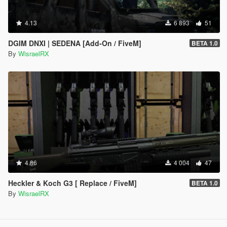
Contacto:
4.13
6 893
51
- daxworx
- Enlace de Discord: [https://discord.gg/apdXMe6Wg8]
DGIM DNXI | SEDENA [Add-On / FiveM]
BETA 1.0
(https://discord.gg/apdXMe6Wg8)
By
WisraelRX
4.86
4 004
47
Heckler & Koch G3 [ Replace / FiveM]
BETA 1.0
By
WisraelRX