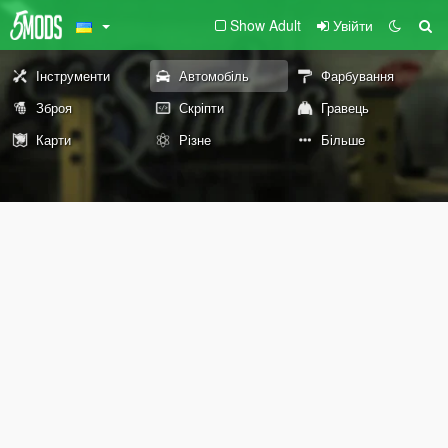
Show Adult
Увійти
Інструменти
Автомобіль
Фарбування
Зброя
Скріпти
Гравець
Карти
Різне
Більше