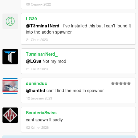
09 Серпня 2022
LG39
@T3rmina1Nerd_
I've installed this but i can't found it
into the addon spawner
21 Січня 2023
T3rmina1Nerd_
@LG39
Not my mod
21 Січня 2023
duminduc
@harithd
can't find the mod in spawner
12 Березня 2023
ScuderiaSwiss
cant spawn it sadly
02 Квітня 2026