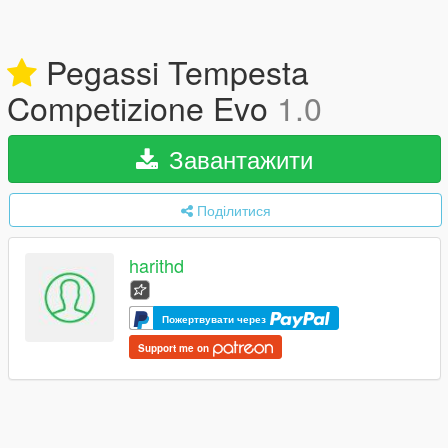
Pegassi Tempesta
Competizione Evo
1.0
Завантажити
Поділитися
harithd
Пожертвувати через
Support me on