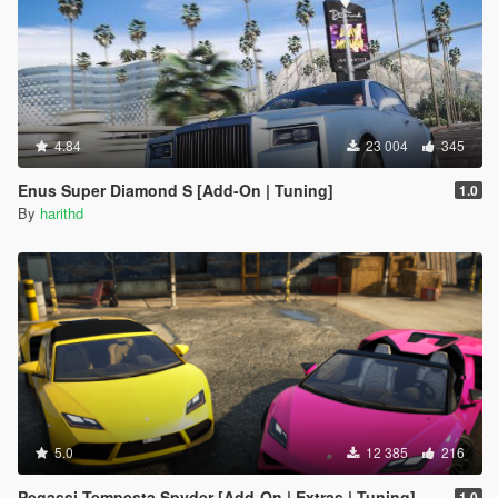
4.84
23 004
345
Enus Super Diamond S [Add-On | Tuning]
1.0
By
harithd
5.0
12 385
216
Pegassi Tempesta Spyder [Add-On | Extras | Tuning]
1.0