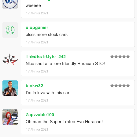
weeeee
17 Липня 2021
uiopgamer
plsss more stock cars
17 Липня 2021
ThEdEsTrOyEr_242
Nice shot at a lore friendly Huracan STO!
17 Липня 2021
binkw32
I’m in love with this car
17 Липня 2021
Zapzzable100
Oh man the Super Trafeo Evo Huracan!
17 Липня 2021