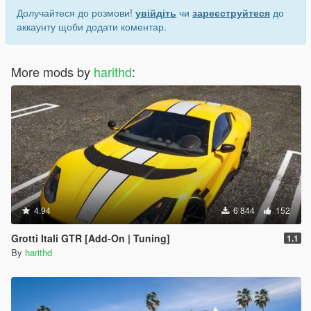
Долучайтеся до розмови!
увійдіть
чи
зареєструйтеся
до
аккаунту щоби додати коментар.
More mods by
harithd
:
4.94
6 844
152
Grotti Itali GTR [Add-On | Tuning]
1.1
By
harithd