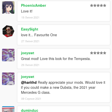
PhoenixAmber
Love it!
19 Липня 2021
EasySight
love it... Favourite One
27 Липня 2021
joeyswt
Great mod! Love this look for the Tempesta.
29 Липня 2021
joeyswt
@harithd
Really appreciate your mods. Would love it
if you could make a new Dubsta, the 2021 year
Mercedes G class.
09 Серпня 2021
duminduc