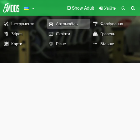
Show Adult
Увійти
Інструменти
Автомобіль
Фарбування
Зброя
Скріпти
Гравець
Карти
Різне
Більше