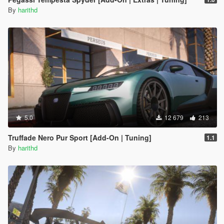
By
harithd
5.0
12 679
213
Truffade Nero Pur Sport [Add-On | Tuning]
1.1
By
harithd