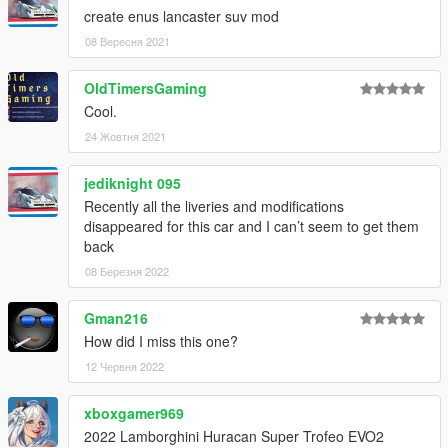
create enus lancaster suv mod
08 Вересня 2021
OldTimersGaming
Cool.
24 Жовтня 2021
jediknight 095
Recently all the liveries and modifications
disappeared for this car and I can’t seem to get them
back
08 Березня 2022
Gman216
How did I miss this one?
12 Червня 2022
xboxgamer969
2022 Lamborghini Huracan Super Trofeo EVO2