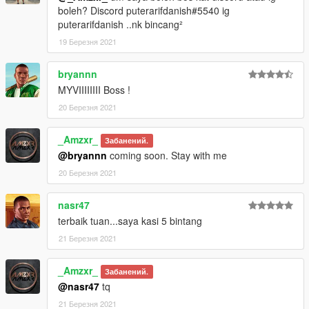
boleh? Discord puterarifdanish#5540 ig
puterarifdanish ..nk bincang²
19 Березня 2021
bryannn
MYVIIIIIIII Boss !
20 Березня 2021
_Amzxr_
Забанений.
@bryannn
coming soon. Stay with me
20 Березня 2021
nasr47
terbaik tuan...saya kasi 5 bintang
21 Березня 2021
_Amzxr_
Забанений.
@nasr47
tq
21 Березня 2021