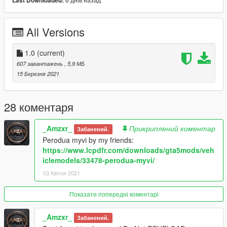
Last Downloaded:
Please DO NOT edit the car without my permission. Thank you!
Please DO NOT RE-UPLOAD my mods on other sites.
All Versions
1.0
(current)
607 завантажень
, 5,9 МБ
15 Березня 2021
28 коментаря
_Amzxr_
Прикриплений коментар
Забанений.
Perodua myvi by my friends:
https://www.lcpdfr.com/downloads/gta5mods/veh
iclemodels/33478-perodua-myvi/
03 Квітня 2021
Показати попередні коментарі
_Amzxr_
Забанений.