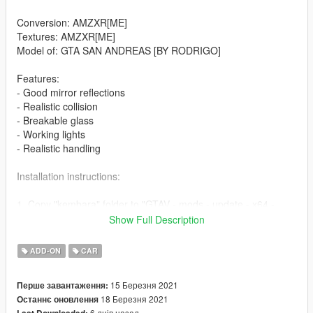
Conversion: AMZXR[ME]
Textures: AMZXR[ME]
Model of: GTA SAN ANDREAS [BY RODRIGO]
Features:
- Good mirror reflections
- Realistic collision
- Breakable glass
- Working lights
- Realistic handling
Installation instructions:
1. Copy "kembara" folder to "GTAV - mods - update - x64 -
dlcpacks
Show Full Description
2. Go to update.rpf> common> data> dlclist. And add new line:
ADD-ON
CAR
dlcpacks:/kembara/
15 Березня 2021
Перше завантаження:
Spawn Name: kembara
18 Березня 2021
Останнє оновлення
6 днів назад