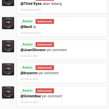
@Third Eyes
akan datang
30 Березня 2021
_Amzxr_
Забанений.
@San5
tq
30 Березня 2021
_Amzxr_
Забанений.
@JuanGhostor
pin comment
03 Квітня 2021
_Amzxr_
Забанений.
@bryannn
pin comment
03 Квітня 2021
_Amzxr_
Забанений.
@GrimmStar
pin comment
03 Квітня 2021