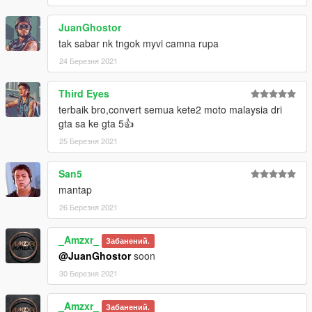
JuanGhostor
tak sabar nk tngok myvi camna rupa
24 Березня 2021
Third Eyes
terbaik bro,convert semua kete2 moto malaysia dri
gta sa ke gta 5👍
25 Березня 2021
San5
mantap
26 Березня 2021
_Amzxr_
Забанений.
@JuanGhostor
soon
30 Березня 2021
_Amzxr_
Забанений.