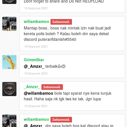
Dont forget to share and Do Not REUPLOAD
19 Березня 2021
wiliambamoo
Забанений.
Mantap boss.. boss nak mintak izin nak buat jadi
kereta polis boleh ? Kalau boleh dm saya dekat
discord puterarifdanish#5540
19 Березня 2021
GrimmStar
@_Amzxr_
terbaik👍😍
19 Березня 2021
_Amzxr_
Забанений.
@wiliambamoo
bole tapi syarat nye kena tunjuk
hasil. Haha saja nk tgk lwa ke tak. Jgn lupa
19 Березня 2021
wiliambamoo
Забанений.
@_Amzxr_
dm saya boleh bos kat discord atau ig