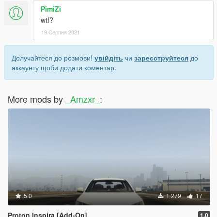
PimiZi
wtf?
19 Серпня 2021
Долучайтеся до розмови!
увійдіть
чи
зареєструйтеся
до
аккаунту щоби додати коментар.
More mods by
_Amzxr_
:
5.0
1 279
17
Proton Inspira [Add-On]
1.0