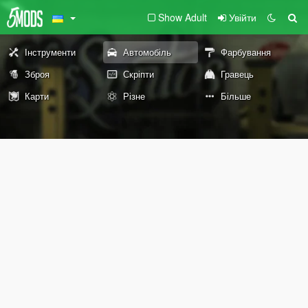
Show Adult
Увійти
Інструменти
Автомобіль
Фарбування
Зброя
Скріпти
Гравець
Карти
Різне
Більше