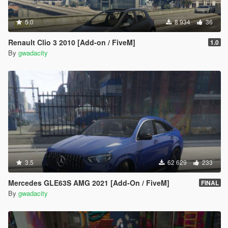
5.0
8 934
36
Renault Clio 3 2010 [Add-on / FiveM]
1.0
By
gwadacity
3.5
62 629
233
Mercedes GLE63S AMG 2021 [Add-On / FiveM]
FINAL
By
gwadacity