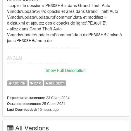
- copiez le dossier « PE308HB » dans Grand Theft Auto
V\mods\update\x64\dlcpacks et allez dans Grand Theft Auto
V\mods\update\update.rpf\common\data et modifiez «
dlclist.xml et ajoutez des dlcpacks de ligne:\PE308HB\
- allez dans Grand Theft Auto
V\mods\update\update.rpf\common\data dlcPE308HB:/ mise à
jour:/PE308HB// nom de
-------------------------------------------------
ANGLAI
INSTALL: x64e.rpf patchday2ng
ADDON INSTALL:
Show Full Description
- copy the folder "PE308HB" in Grand Theft Auto
Vmodsupdatex64dlcpacks and go to Grand Theft Auto
ADD-ON
CAR
PEUGEOT
Vmodsupdateupdate.rpfcommondata and edit "dlclist.xml and
add line dlcpacks:3PE308HB
23 Січня 2024
Перше завантаження:
- go to Grand Theft Auto Vmodsupdateupdate.rpfcommondata
25 Січня 2024
Останнє оновлення
dlcPE308HB/ update:/PE308HB// name of
15 hours ago
Last Downloaded:
frai: ------------------CHANGELOG / CARACTÉRISTIQUES DU
VEHICULE
All Versions
--------------------------------------------------------------------------------