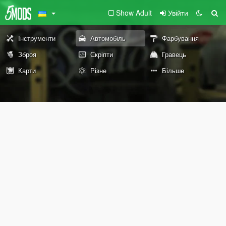
Show Adult
Увійти
Інструменти
Автомобіль
Фарбування
Зброя
Скріпти
Гравець
Карти
Різне
Більше