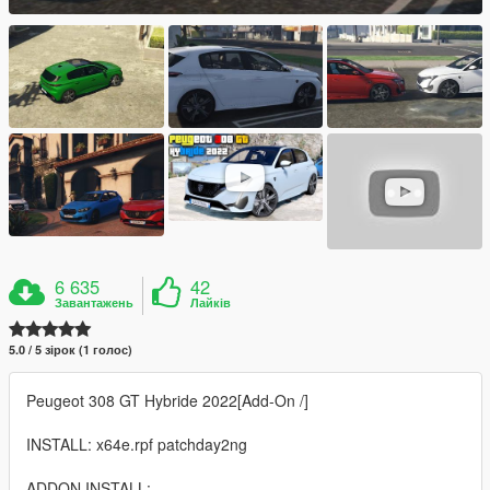
6 635
42
Завантажень
Лайків
5.0 / 5 зірок (1 голос)
Peugeot 308 GT Hybride 2022[Add-On /]
INSTALL: x64e.rpf patchday2ng
ADDON INSTALL: