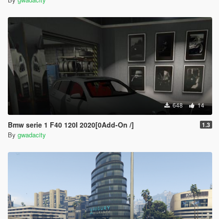
648
14
Bmw serie 1 F40 120I 2020[0Add-On /]
1.3
By
gwadacity