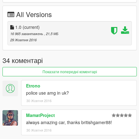
DO NOT REDISTRIBUTE WITHOUT MY PERMISSION!
All Versions
-----------------------------------------------------------------------
Please If you enjoy my work and want to give something back
1.0
(current)
for the time spent
16 965 завантажень
, 21,5 МБ
on converting these, please donate. It encourages me to do
29 Жовтня 2016
more for the community!.
Features |
34 коментарі
----------------|
Steeringwheel
Показати попередні коментарі
Lights Work
Breakable Glass
Etrono
5 Skin Liveries
police use amg in uk?
30 Жовтня 2016
| Install |
---------------------
MamatProject
sheriff.ytd
always amazing car, thanks britishgamer88!
sheriff.yft
30 Жовтня 2016
sheriff.yft
>>>