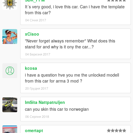
It´s very good, i love this car. Can i have the template
from this car?
04 Січня 2017
xCisoo
"Never forget always remember" What does this
stand for and why is it ony the car...?
04 Березня 2017
kcosa
i have a question hve you me the unlocked modell
from this car for arma 3 mod ?
20 Грудня 2017
ImSita Nattpatruljen
can you skin this car to norwegian
06 Серпня 2018
omertapt