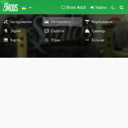
Show Adult
Увійти
Інструменти
Автомобіль
Фарбування
Зброя
Скріпти
Гравець
Карти
Різне
Більше