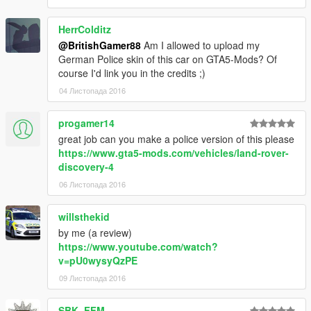
HerrColditz
@BritishGamer88
Am I allowed to upload my
German Police skin of this car on GTA5-Mods? Of
course I'd link you in the credits ;)
04 Листопада 2016
progamer14
great job can you make a police version of this please
https://www.gta5-mods.com/vehicles/land-rover-
discovery-4
06 Листопада 2016
willsthekid
by me (a review)
https://www.youtube.com/watch?
v=pU0wysyQzPE
09 Листопада 2016
SBK_FFM