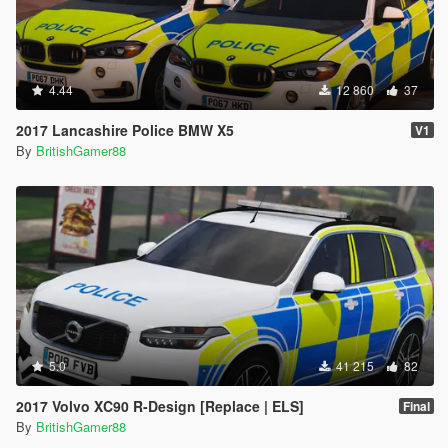
4.44
12 860
37
2017 Lancashire Police BMW X5
V1
By
BritishGamer88
5.0
41 215
82
2017 Volvo XC90 R-Design [Replace | ELS]
Final
By
BritishGamer88