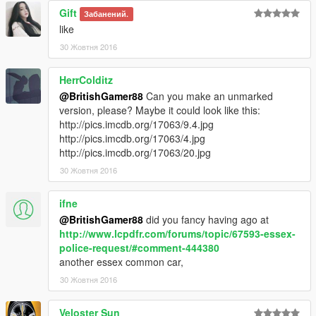
Gift
update\x64\dlcpacks\patchday3ng\dlc.rpf\x64\levels\gta5\vehicl
Забанений.
es.rpf
like
30 Жовтня 2016
Email me below for futher enquiries about unlocked model's
HerrColditz
Email - ericrobin09@hotmail.com
@BritishGamer88
Can you make an unmarked
Skype - moddergb
version, please? Maybe it could look like this:
http://pics.imcdb.org/17063/9.4.jpg
http://pics.imcdb.org/17063/4.jpg
http://pics.imcdb.org/17063/20.jpg
30 Жовтня 2016
ifne
@BritishGamer88
did you fancy having ago at
http://www.lcpdfr.com/forums/topic/67593-essex-
police-request/#comment-444380
another essex common car,
30 Жовтня 2016
Veloster Sun