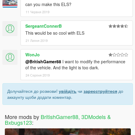
can you make this ELS?
11 Червня 2019
SergeantConnerB
This would be so cool with ELS
21 Липня 2019
WonJo
@BritishGamer88
I want to modify the performance
of the vehicle. And the light is too dark.
24 Серпня 2019
Долучайтеся до розмови!
увійдіть
чи
зареєструйтеся
до
аккаунту щоби додати коментар.
More mods by
BritishGamer88, 3DModels &
Bxbugs123
: