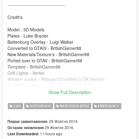
-------------------------------------
Credit's.
Model : 3D Models
Plates - Luke Brazier
Battenburg Overlay - Luigi Walker
Converted to GTAIV - BritishGamer88
New Materials/Texture's - BritishGamer88
Ported over to GTAV - BritishGamer88
Template - BritishGamer88
Grill Lights - Vertex
Whelen Justice - Bxbugs123 edited to UK Version -
BritishGamer88
Antanna's - BritishGamer88
Show Full Description
Rear window lights - Bxbugs123
Dashlight - Bxbugs123
CAR
HATCHBACK
MERCEDES-BENZ
EMERGENCY
ANPR Camera - DoubleDoppler
Oleg : for continuious help to get the model working ingame!!
29 Жовтня 2016
Перше завантаження:
29 Жовтня 2016
Останнє оновлення
-------------------------------------
11 hours ago
Last Downloaded: