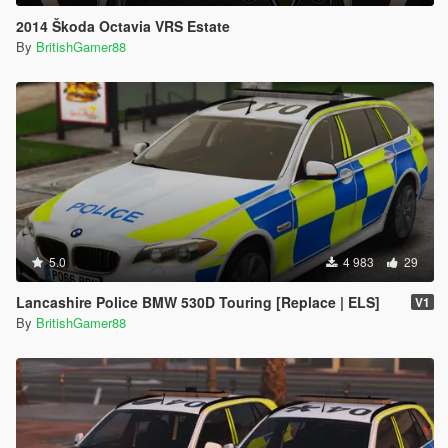
2014 Škoda Octavia VRS Estate
By
BritishGamer88
5.0
4 983
29
Lancashire Police BMW 530D Touring [Replace | ELS]
V1
By
BritishGamer88