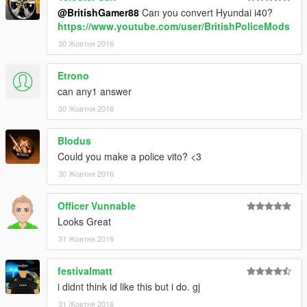
@BritishGamer88
Can you convert Hyundai i40?
https://www.youtube.com/user/BritishPoliceMods
30 Жовтня 2016
Etrono
can any1 answer
30 Жовтня 2016
Blodus
Could you make a police vito? <3
30 Жовтня 2016
Officer Vunnable
Looks Great
31 Жовтня 2016
festivalmatt
i didnt think id like this but i do. gj
31 Жовтня 2016