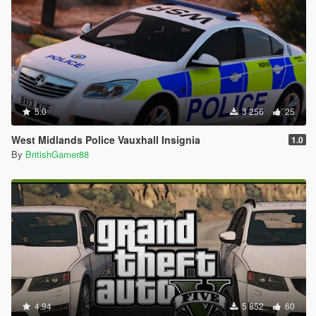
5.0
3 256
25
West Midlands Police Vauxhall Insignia
1.0
By
BritishGamer88
4.94
5 852
60