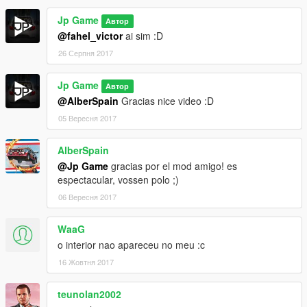
Jp Game
Автор
@fahel_victor
ai sim :D
26 Серпня 2017
Jp Game
Автор
@AlberSpain
Gracias nice video :D
05 Вересня 2017
AlberSpain
@Jp Game
gracias por el mod amigo! es
espectacular, vossen polo ;)
06 Вересня 2017
WaaG
o interior nao apareceu no meu :c
16 Жовтня 2017
teunolan2002