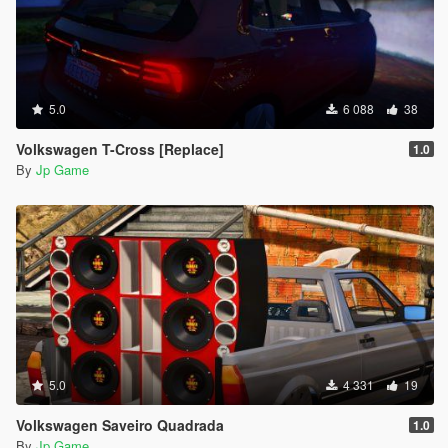
5.0
6 088
38
Volkswagen T-Cross [Replace]
1.0
By
Jp Game
5.0
4 331
19
Volkswagen Saveiro Quadrada
1.0
By
Jp Game