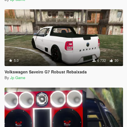
5.0
6 732
30
Volkswagen Saveiro G7 Robust Rebaixada
By
Jp Game