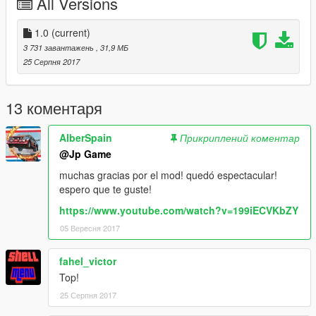
All Versions
1.0
(current)
3 731 завантажень
, 31,9 МБ
25 Серпня 2017
13 коментаря
AlberSpain
Прикриплений коментар
@Jp Game
muchas gracias por el mod! quedó espectacular!
espero que te guste!
https://www.youtube.com/watch?v=199iECVKbZY
05 Вересня 2017
fahel_victor
Top!
25 Серпня 2017