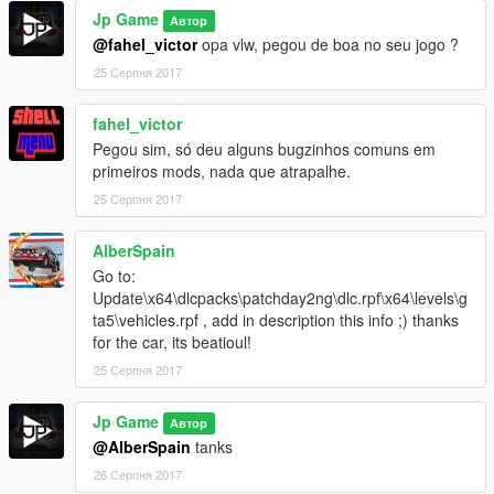
Jp Game
Автор
@fahel_victor
opa vlw, pegou de boa no seu jogo ?
25 Серпня 2017
fahel_victor
Pegou sim, só deu alguns bugzinhos comuns em
primeiros mods, nada que atrapalhe.
25 Серпня 2017
AlberSpain
Go to:
Update\x64\dlcpacks\patchday2ng\dlc.rpf\x64\levels\g
ta5\vehicles.rpf , add in description this info ;) thanks
for the car, its beatioul!
25 Серпня 2017
Jp Game
Автор
@AlberSpain
tanks
26 Серпня 2017