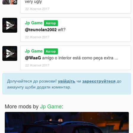
very ugly
22 Жовтня 2017
Jp Game
Автор
@teunolan2002
wft?
22 Жовтня 2017
Jp Game
Автор
@WaaG
amigo o interior está como peça extra ...
22 Жовтня 2017
Долучайтеся до розмови!
увійдіть
чи
зареєструйтеся
до
аккаунту щоби додати коментар.
More mods by
Jp Game
: