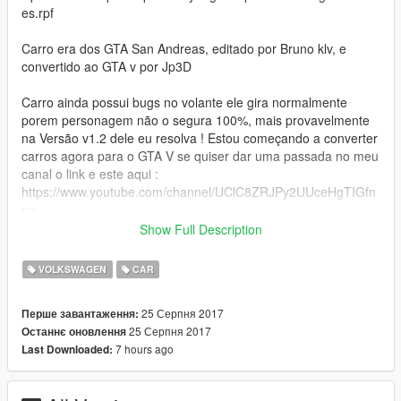
es.rpf
Carro era dos GTA San Andreas, editado por Bruno klv, e
convertido ao GTA v por Jp3D
Carro ainda possui bugs no volante ele gira normalmente
porem personagem não o segura 100%, mais provavelmente
na Versão v1.2 dele eu resolva ! Estou começando a converter
carros agora para o GTA V se quiser dar uma passada no meu
canal o link e este aqui :
https://www.youtube.com/channel/UClC8ZRJPy2UUceHgTIGfn
ng
Show Full Description
Tenho outros carros Aqui se vocês curtirem esse solto mais
para vocês :D
VOLKSWAGEN
CAR
Obs caso apareça sem interior add o extra 12 no veículo que
25 Серпня 2017
Перше завантаження:
ele aparecerá
25 Серпня 2017
Останнє оновлення
7 hours ago
Last Downloaded: