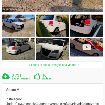
Expand to see all images and videos
3 731
16
Завантаження
Лайків
Versão V1
Instalação:
Update\x64\dlcpacks\patchday2ng\dlc.rpf\x64\levels\gta5\vehicl