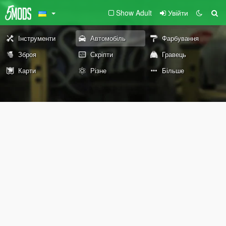
Show Adult
Увійти
Інструменти
Автомобіль
Фарбування
Зброя
Скріпти
Гравець
Карти
Різне
Більше