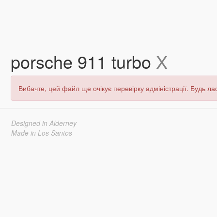
porsche 911 turbo
X
Вибачте, цей файл ще очікує перевірку адміністрації. Будь лас
Designed in Alderney
Made in Los Santos