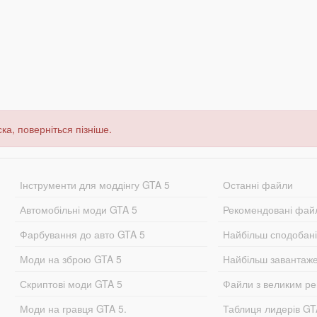
ка, поверніться пізніше.
Інструменти для моддінгу GTA 5
Останні файли
Автомобільні моди GTA 5
Рекомендовані фай
Фарбування до авто GTA 5
Найбільш сподобан
Моди на зброю GTA 5
Найбільш завантаж
Скриптові моди GTA 5
Файли з великим р
Моди на гравця GTA 5.
Таблиця лидерів G