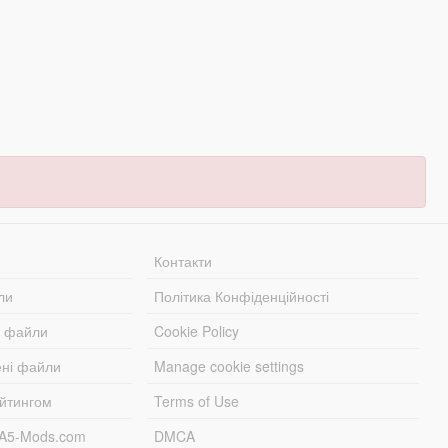
Контакти
ли
Політика Конфіденційності
і файли
Cookie Policy
ені файли
Manage cookie settings
ейтингом
Terms of Use
TA5-Mods.com
DMCA