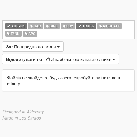
ADD-ON
CAR
BIKE
SUV
TRUCK
AIRCRAFT
TANK
APC
За:
Попереднього тижня
Відсортувати по:
З найбільшою кількістю лайків
Файлів не знайдено, будь ласка, спробуйте змінити ваш
фільтр
Designed in Alderney
Made in Los Santos