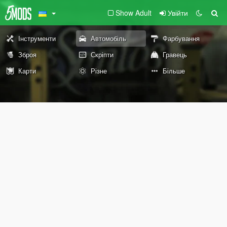
Show Adult
Увійти
Інструменти
Автомобіль
Фарбування
Зброя
Скріпти
Гравець
Карти
Різне
Більше