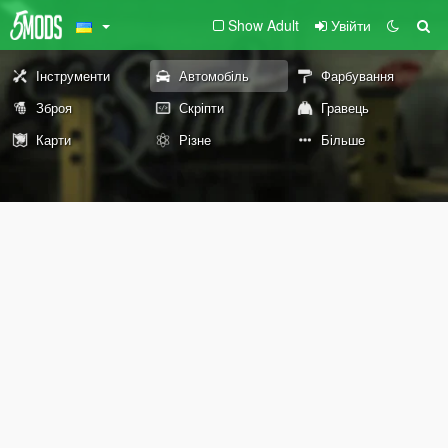
Show Adult
Увійти
Інструменти
Автомобіль
Фарбування
Зброя
Скріпти
Гравець
Карти
Різне
Більше