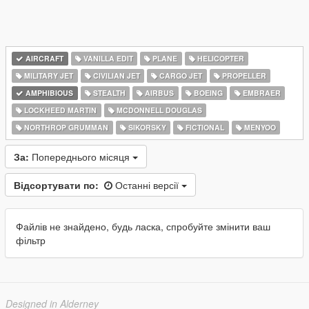
AIRCRAFT
VANILLA EDIT
PLANE
HELICOPTER
MILITARY JET
CIVILIAN JET
CARGO JET
PROPELLER
AMPHIBIOUS
STEALTH
AIRBUS
BOEING
EMBRAER
LOCKHEED MARTIN
MCDONNELL DOUGLAS
NORTHROP GRUMMAN
SIKORSKY
FICTIONAL
MENYOO
За:
Попереднього місяця
Відсортувати по:
Останні версії
Файлів не знайдено, будь ласка, спробуйте змінити ваш
фільтр
Designed in Alderney