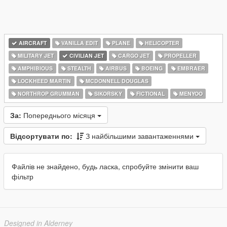
AIRCRAFT
VANILLA EDIT
PLANE
HELICOPTER
MILITARY JET
CIVILIAN JET
CARGO JET
PROPELLER
AMPHIBIOUS
STEALTH
AIRBUS
BOEING
EMBRAER
LOCKHEED MARTIN
MCDONNELL DOUGLAS
NORTHROP GRUMMAN
SIKORSKY
FICTIONAL
MENYOO
За:
Попереднього місяця
Відсортувати по:
З найбільшими завантаженнями
Файлів не знайдено, будь ласка, спробуйте змінити ваш
фільтр
Designed in Alderney