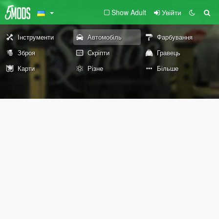
Show Adult
Увійти
Інструменти
Автомобіль
Фарбування
Зброя
Скріпти
Гравець
Карти
Різне
Більше