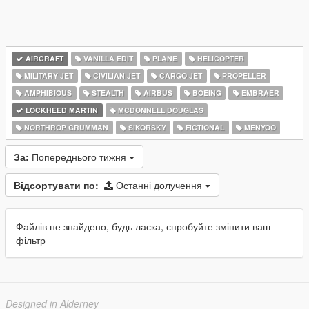
AIRCRAFT
VANILLA EDIT
PLANE
HELICOPTER
MILITARY JET
CIVILIAN JET
CARGO JET
PROPELLER
AMPHIBIOUS
STEALTH
AIRBUS
BOEING
EMBRAER
LOCKHEED MARTIN
MCDONNELL DOUGLAS
NORTHROP GRUMMAN
SIKORSKY
FICTIONAL
MENYOO
За:
Попереднього тижня
Відсортувати по:
Останні долучення
Файлів не знайдено, будь ласка, спробуйте змінити ваш
фільтр
Designed in Alderney