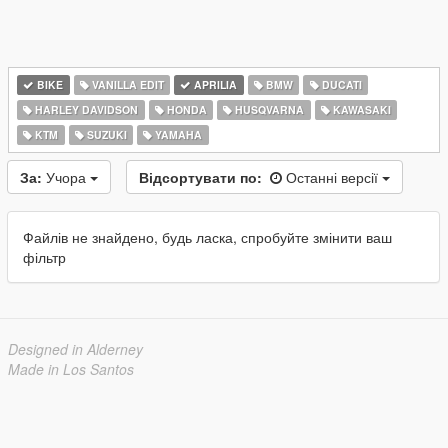
BIKE
VANILLA EDIT
APRILIA
BMW
DUCATI
HARLEY DAVIDSON
HONDA
HUSQVARNA
KAWASAKI
KTM
SUZUKI
YAMAHA
За:
Учора
Відсортувати по:
Останні версії
Файлів не знайдено, будь ласка, спробуйте змінити ваш
фільтр
Designed in Alderney
Made in Los Santos