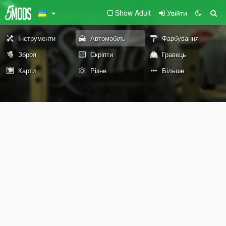
Show Adult
Увійти
Інструменти
Автомобіль
Фарбування
Зброя
Скріпти
Гравець
Карти
Різне
Більше