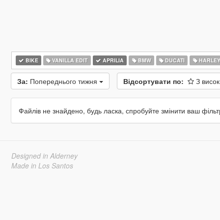
BIKE
VANILLA EDIT
APRILIA
BMW
DUCATI
HARLEY
За:
Попереднього тижня
Відсортувати по:
З висо
Файлів не знайдено, будь ласка, спробуйте змінити ваш фільт
Designed in Alderney
Made in Los Santos