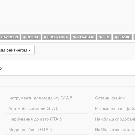
 DAVIDSON
HONDA
HUSQVARNA
KAWASAKI
KTM
SUZUKI
ким рейтингом
р
Інструменти для моддінгу GTA 5
Останні файли
Автомобільні моди GTA 5
Рекомендовані фай
Фарбування до авто GTA 5
Найбільш сподобан
Моди на зброю GTA 5
Найбільш завантаж