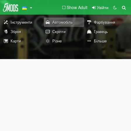
Show Adult
Увійти
Інструменти
Автомобіль
Фарбування
Зброя
Скріпти
Гравець
Карти
Різне
Більше