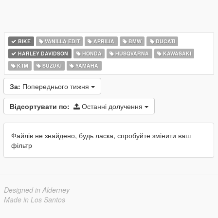
BIKE
VANILLA EDIT
APRILIA
BMW
DUCATI
HARLEY DAVIDSON
HONDA
HUSQVARNA
KAWASAKI
KTM
SUZUKI
YAMAHA
За:
Попереднього тижня
Відсортувати по:
Останні долучення
Файлів не знайдено, будь ласка, спробуйте змінити ваш
фільтр
Designed in Alderney
Made in Los Santos