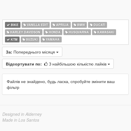
BIKE
VANILLA EDIT
APRILIA
BMW
DUCATI
HARLEY DAVIDSON
HONDA
HUSQVARNA
KAWASAKI
KTM
SUZUKI
YAMAHA
За:
Попереднього місяця
Відсортувати по:
З найбільшою кількістю лайків
Файлів не знайдено, будь ласка, спробуйте змінити ваш
фільтр
Designed in Alderney
Made in Los Santos