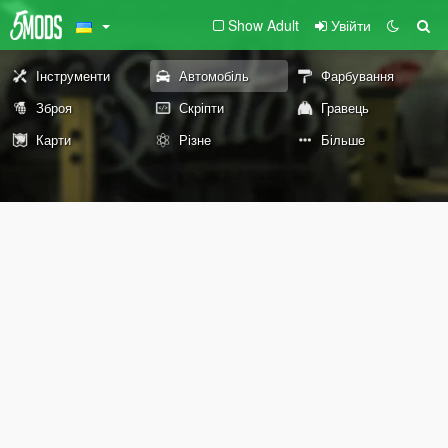
Show Adult
Увійти
Інструменти
Автомобіль
Фарбування
Зброя
Скріпти
Гравець
Карти
Різне
Більше