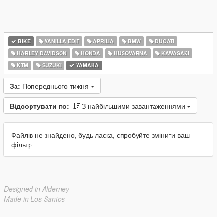
BIKE
VANILLA EDIT
APRILIA
BMW
DUCATI
HARLEY DAVIDSON
HONDA
HUSQVARNA
KAWASAKI
KTM
SUZUKI
YAMAHA
За:
Попереднього тижня
Відсортувати по:
З найбільшими завантаженнями
Файлів не знайдено, будь ласка, спробуйте змінити ваш
фільтр
Designed in Alderney
Made in Los Santos