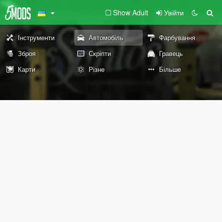
Show Adult
Увійти
Інструменти
Автомобіль
Фарбування
Зброя
Скріпти
Гравець
Карти
Різне
Більше