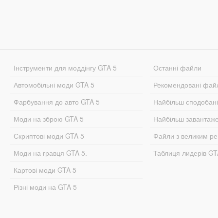
Інструменти для моддінгу GTA 5
Останні файли
Автомобільні моди GTA 5
Рекомендовані фай
Фарбування до авто GTA 5
Найбільш сподобан
Моди на зброю GTA 5
Найбільш завантаж
Скриптові моди GTA 5
Файли з великим р
Моди на гравця GTA 5.
Таблиця лидерів G
Картові моди GTA 5
Різні моди на GTA 5