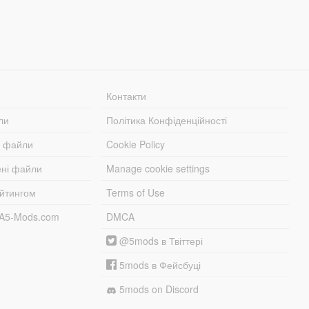
Контакти
ли
Політика Конфіденційності
і файли
Cookie Policy
ені файли
Manage cookie settings
ейтингом
Terms of Use
TA5-Mods.com
DMCA
@5mods в Твіттері
5mods в Фейсбуці
5mods on Discord