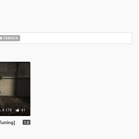
YAMAHA
4 178
41
Tuning]
1.0