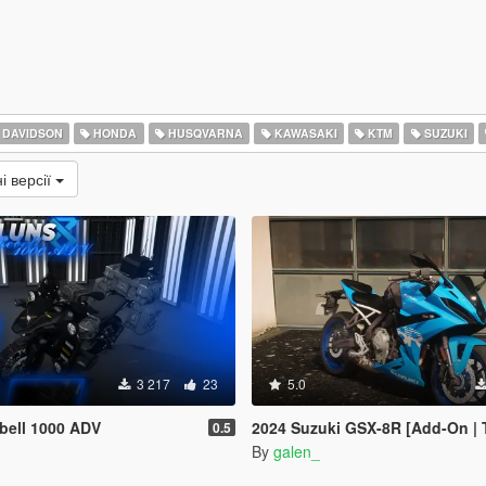
 DAVIDSON
HONDA
HUSQVARNA
KAWASAKI
KTM
SUZUKI
і версії
3 217
23
5.0
bell 1000 ADV
2024 Suzuki GSX-8R [Add-On | 
0.5
By
galen_