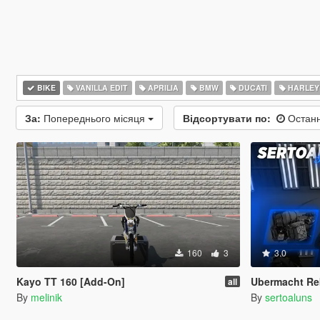
BIKE
VANILLA EDIT
APRILIA
BMW
DUCATI
HARLEY
За:
Попереднього місяця
Відсортувати по:
Останн
160
3
3.0
Kayo TT 160 [Add-On]
Ubermacht Re
all
By
melinik
By
sertoaluns