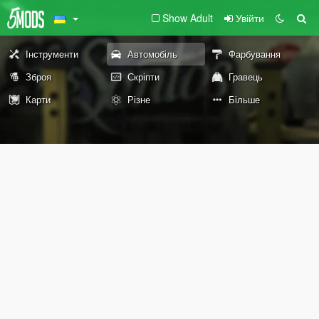
Show Adult
Увійти
Інструменти
Автомобіль
Фарбування
Зброя
Скріпти
Гравець
Карти
Різне
Більше