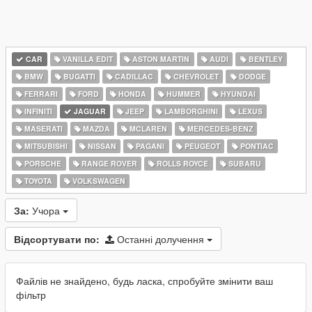
CAR
VANILLA EDIT
ASTON MARTIN
AUDI
BENTLEY
BMW
BUGATTI
CADILLAC
CHEVROLET
DODGE
FERRARI
FORD
HONDA
HUMMER
HYUNDAI
INFINITI
JAGUAR
JEEP
LAMBORGHINI
LEXUS
MASERATI
MAZDA
MCLAREN
MERCEDES-BENZ
MITSUBISHI
NISSAN
PAGANI
PEUGEOT
PONTIAC
PORSCHE
RANGE ROVER
ROLLS ROYCE
SUBARU
TOYOTA
VOLKSWAGEN
За:
Учора
Відсортувати по:
Останні долучення
Файлів не знайдено, будь ласка, спробуйте змінити ваш
фільтр