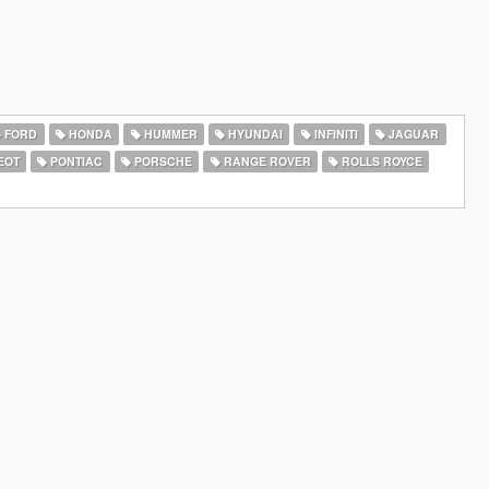
FORD
HONDA
HUMMER
HYUNDAI
INFINITI
JAGUAR
EOT
PONTIAC
PORSCHE
RANGE ROVER
ROLLS ROYCE