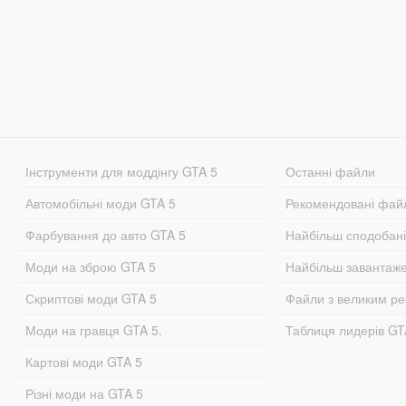
Інструменти для моддінгу GTA 5
Останні файли
Автомобільні моди GTA 5
Рекомендовані фай
Фарбування до авто GTA 5
Найбільш сподобан
Моди на зброю GTA 5
Найбільш завантаж
Скриптові моди GTA 5
Файли з великим р
Моди на гравця GTA 5.
Таблиця лидерів G
Картові моди GTA 5
Різні моди на GTA 5