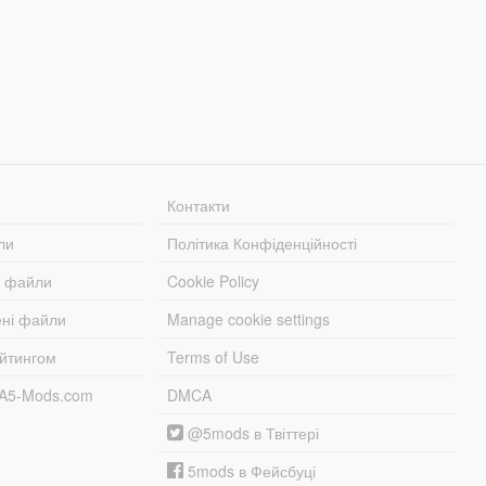
Контакти
ли
Політика Конфіденційності
і файли
Cookie Policy
ені файли
Manage cookie settings
ейтингом
Terms of Use
TA5-Mods.com
DMCA
@5mods в Твіттері
5mods в Фейсбуці