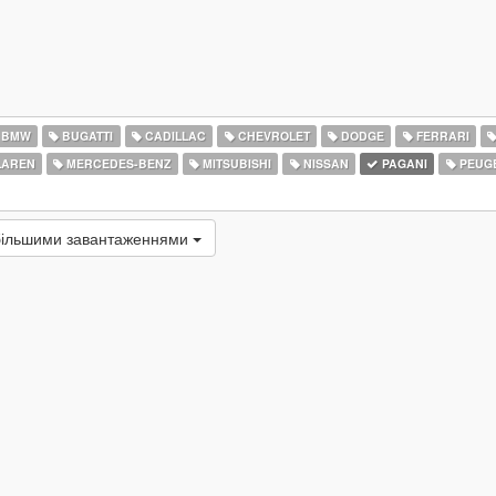
BMW
BUGATTI
CADILLAC
CHEVROLET
DODGE
FERRARI
AREN
MERCEDES-BENZ
MITSUBISHI
NISSAN
PAGANI
PEUG
більшими завантаженнями