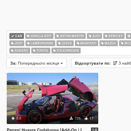
CAR
VANILLA EDIT
ASTON MARTIN
AUDI
BENTLEY
JEEP
LAMBORGHINI
LEXUS
MASERATI
MAZDA
MCL
SUBARU
TOYOTA
VOLKSWAGEN
За:
Попереднього місяця
Відсортувати по:
З най
5.0
726
17
Pagani Huayra Codalunga [Add-On | Legacy | Enhanced]
1.0