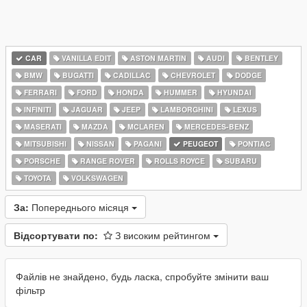
CAR
VANILLA EDIT
ASTON MARTIN
AUDI
BENTLEY
BMW
BUGATTI
CADILLAC
CHEVROLET
DODGE
FERRARI
FORD
HONDA
HUMMER
HYUNDAI
INFINITI
JAGUAR
JEEP
LAMBORGHINI
LEXUS
MASERATI
MAZDA
MCLAREN
MERCEDES-BENZ
MITSUBISHI
NISSAN
PAGANI
PEUGEOT
PONTIAC
PORSCHE
RANGE ROVER
ROLLS ROYCE
SUBARU
TOYOTA
VOLKSWAGEN
За:
Попереднього місяця
Відсортувати по:
З високим рейтингом
Файлів не знайдено, будь ласка, спробуйте змінити ваш
фільтр