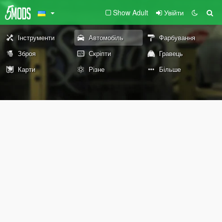
Show Adult
Увійти
Інструменти
Автомобіль
Фарбування
Зброя
Скріпти
Гравець
Карти
Різне
Більше