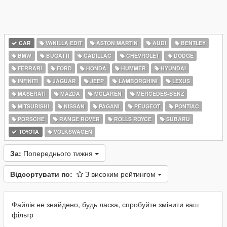
CAR
VANILLA EDIT
ASTON MARTIN
AUDI
BENTLEY
BMW
BUGATTI
CADILLAC
CHEVROLET
DODGE
FERRARI
FORD
HONDA
HUMMER
HYUNDAI
INFINITI
JAGUAR
JEEP
LAMBORGHINI
LEXUS
MASERATI
MAZDA
MCLAREN
MERCEDES-BENZ
MITSUBISHI
NISSAN
PAGANI
PEUGEOT
PONTIAC
PORSCHE
RANGE ROVER
ROLLS ROYCE
SUBARU
TOYOTA
VOLKSWAGEN
За:
Попереднього тижня
Відсортувати по:
З високим рейтингом
Файлів не знайдено, будь ласка, спробуйте змінити ваш
фільтр