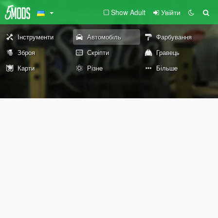
Show Adult
Увійти
Інструменти
Автомобіль
Фарбування
Зброя
Скріпти
Гравець
Карти
Різне
Більше