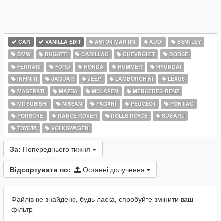
CAR
VANILLA EDIT
ASTON MARTIN
AUDI
BENTLEY
BMW
BUGATTI
CADILLAC
CHEVROLET
DODGE
FERRARI
FORD
HONDA
HUMMER
HYUNDAI
INFINITI
JAGUAR
JEEP
LAMBORGHINI
LEXUS
MASERATI
MAZDA
MCLAREN
MERCEDES-BENZ
MITSUBISHI
NISSAN
PAGANI
PEUGEOT
PONTIAC
PORSCHE
RANGE ROVER
ROLLS ROYCE
SUBARU
TOYOTA
VOLKSWAGEN
За:
Попереднього тижня
Відсортувати по:
Останні долучення
Файлів не знайдено, будь ласка, спробуйте змінити ваш
фільтр