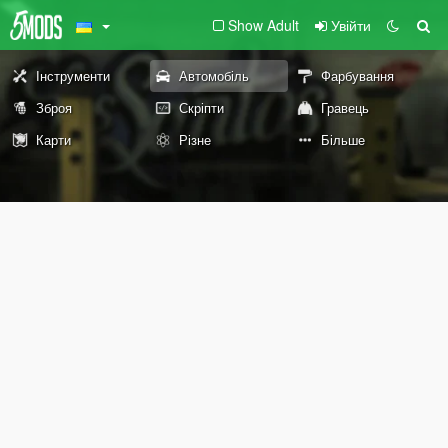
Show Adult
Увійти
Інструменти
Автомобіль
Фарбування
Зброя
Скріпти
Гравець
Карти
Різне
Більше