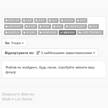
ADD-ON
CAR
BIKE
SUV
TRUCK
BUS
AIRCRAFT
BOAT
TANK
APC
EMERGENCY
ELS
WHEELS
SOUND
HANDLING
MENYOO
LORE FRIENDLY
За:
Учора
Відсортувати по:
З найбільшими завантаженнями
Файлів не знайдено, будь ласка, спробуйте змінити ваш
фільтр
Designed in Alderney
Made in Los Santos