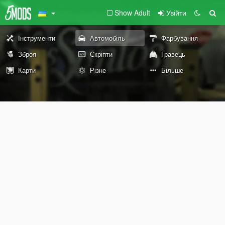
Show Adult
Увійти
Інструменти
Автомобіль
Фарбування
Зброя
Скріпти
Гравець
Карти
Різне
Більше