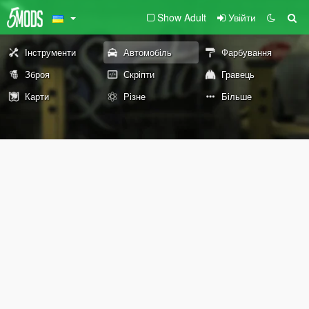
Show Adult
Увійти
Інструменти
Автомобіль
Фарбування
Зброя
Скріпти
Гравець
Карти
Різне
Більше