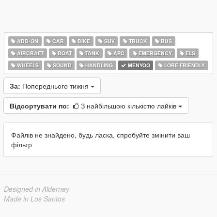
ADD-ON
CAR
BIKE
SUV
TRUCK
BUS
AIRCRAFT
BOAT
TANK
APC
EMERGENCY
ELS
WHEELS
SOUND
HANDLING
MENYOO
LORE FRIENDLY
За:
Попереднього тижня
Відсортувати по:
З найбільшою кількістю лайків
Файлів не знайдено, будь ласка, спробуйте змінити ваш
фільтр
Designed in Alderney
Made in Los Santos