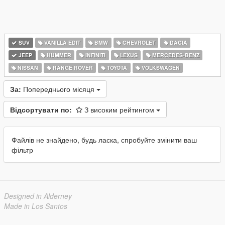
SUV
VANILLA EDIT
BMW
CHEVROLET
DACIA
JEEP
HUMMER
INFINITI
LEXUS
MERCEDES-BENZ
NISSAN
RANGE ROVER
TOYOTA
VOLKSWAGEN
За:
Попереднього місяця
Відсортувати по:
З високим рейтингом
Файлів не знайдено, будь ласка, спробуйте змінити ваш
фільтр
Designed in Alderney
Made in Los Santos