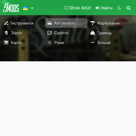
Show Adult
Увійти
Інструменти
Автомобіль
Фарбування
Зброя
Скріпти
Гравець
Карти
Різне
Більше