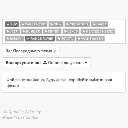
SUV
VANILLA EDIT
BMW
CHEVROLET
DACIA
JEEP
HUMMER
INFINITI
LEXUS
MERCEDES-BENZ
NISSAN
RANGE ROVER
TOYOTA
VOLKSWAGEN
За:
Попереднього тижня
Відсортувати по:
Останні долучення
Файлів не знайдено, будь ласка, спробуйте змінити ваш
фільтр
Designed in Alderney
Made in Los Santos