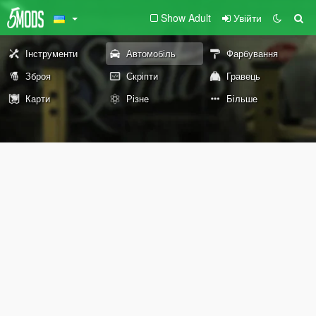
Show Adult
Увійти
Інструменти
Автомобіль
Фарбування
Зброя
Скріпти
Гравець
Карти
Різне
Більше